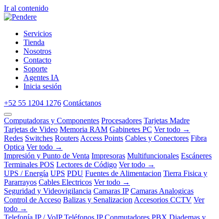
Ir al contenido
Servicios
Tienda
Nosotros
Contacto
Soporte
Agentes IA
Inicia sesión
+52 55 1204 1276
Contáctanos
Computadoras y Componentes
Procesadores
Tarjetas Madre
Tarjetas de Video
Memoria RAM
Gabinetes PC
Ver todo →
Redes
Switches
Routers
Access Points
Cables y Conectores
Fibra
Optica
Ver todo →
Impresión y Punto de Venta
Impresoras
Multifuncionales
Escáneres
Terminales POS
Lectores de Código
Ver todo →
UPS / Energía
UPS
PDU
Fuentes de Alimentacion
Tierra Fisica y
Pararrayos
Cables Electricos
Ver todo →
Seguridad y Videovigilancia
Camaras IP
Camaras Analogicas
Control de Acceso
Balizas y Senalizacion
Accesorios CCTV
Ver
todo →
Telefonía IP / VoIP
Teléfonos IP
Conmutadores PBX
Diademas y