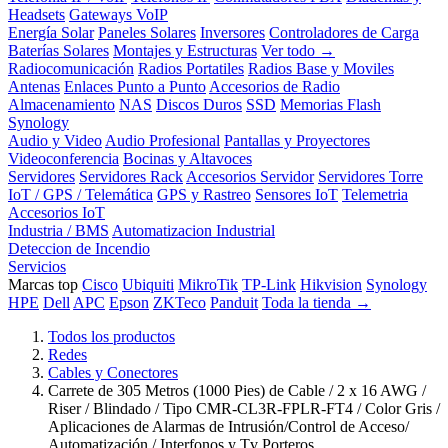
Headsets
Gateways VoIP
Energía Solar
Paneles Solares
Inversores
Controladores de Carga
Baterías Solares
Montajes y Estructuras
Ver todo →
Radiocomunicación
Radios Portatiles
Radios Base y Moviles
Antenas
Enlaces Punto a Punto
Accesorios de Radio
Almacenamiento
NAS
Discos Duros
SSD
Memorias Flash
Synology
Audio y Video
Audio Profesional
Pantallas y Proyectores
Videoconferencia
Bocinas y Altavoces
Servidores
Servidores Rack
Accesorios Servidor
Servidores Torre
IoT / GPS / Telemática
GPS y Rastreo
Sensores IoT
Telemetria
Accesorios IoT
Industria / BMS
Automatizacion Industrial
Deteccion de Incendio
Servicios
Marcas top
Cisco
Ubiquiti
MikroTik
TP-Link
Hikvision
Synology
HPE
Dell
APC
Epson
ZKTeco
Panduit
Toda la tienda →
Todos los productos
Redes
Cables y Conectores
Carrete de 305 Metros (1000 Pies) de Cable / 2 x 16 AWG /
Riser / Blindado / Tipo CMR-CL3R-FPLR-FT4 / Color Gris /
Aplicaciones de Alarmas de Intrusión/Control de Acceso/
Automatización / Interfonos y Tv Porteros