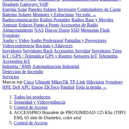
Headsets
Gateways VoIP
Energía Solar
Paneles Solares
Inversores
Controladores de Carga
Baterías Solares
Montajes y Estructuras
Ver todo →
Radiocomunicación
Radios Portatiles
Radios Base y Moviles
Antenas
Enlaces Punto a Punto
Accesorios de Radio
Almacenamiento
NAS
Discos Duros
SSD
Memorias Flash
Synology
Audio y Video
Audio Profesional
Pantallas y Proyectores
Videoconferencia
Bocinas y Altavoces
Servidores
Servidores Rack
Accesorios Servidor
Servidores Torre
IoT / GPS / Telemática
GPS y Rastreo
Sensores IoT
Telemetria
Accesorios IoT
Industria / BMS
Automatizacion Industrial
Deteccion de Incendio
Servicios
Marcas top
Cisco
Ubiquiti
MikroTik
TP-Link
Hikvision
Synology
HPE
Dell
APC
Epson
ZKTeco
Panduit
Toda la tienda →
Todos los productos
Seguridad y Videovigilancia
Control de Acceso
ACCESSPRO Brazalete de PROXIMIDAD 125 Khz (TIPO
EM), 65 mm de Diametro, color azul
Control de Acceso