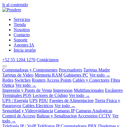
Ir al contenido
Servicios
Tienda
Nosotros
Contacto
Soporte
Agentes IA
Inicia sesión
+52 55 1204 1276
Contáctanos
Computadoras y Componentes
Procesadores
Tarjetas Madre
Tarjetas de Video
Memoria RAM
Gabinetes PC
Ver todo →
Redes
Switches
Routers
Access Points
Cables y Conectores
Fibra
Optica
Ver todo →
Impresión y Punto de Venta
Impresoras
Multifuncionales
Escáneres
Terminales POS
Lectores de Código
Ver todo →
UPS / Energía
UPS
PDU
Fuentes de Alimentacion
Tierra Fisica y
Pararrayos
Cables Electricos
Ver todo →
Seguridad y Videovigilancia
Camaras IP
Camaras Analogicas
Control de Acceso
Balizas y Senalizacion
Accesorios CCTV
Ver
todo →
Telefonía IP / VoIP
Teléfonos IP
Conmutadores PBX
Diademas y