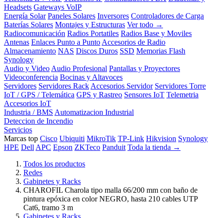
Headsets
Gateways VoIP
Energía Solar
Paneles Solares
Inversores
Controladores de Carga
Baterías Solares
Montajes y Estructuras
Ver todo →
Radiocomunicación
Radios Portatiles
Radios Base y Moviles
Antenas
Enlaces Punto a Punto
Accesorios de Radio
Almacenamiento
NAS
Discos Duros
SSD
Memorias Flash
Synology
Audio y Video
Audio Profesional
Pantallas y Proyectores
Videoconferencia
Bocinas y Altavoces
Servidores
Servidores Rack
Accesorios Servidor
Servidores Torre
IoT / GPS / Telemática
GPS y Rastreo
Sensores IoT
Telemetria
Accesorios IoT
Industria / BMS
Automatizacion Industrial
Deteccion de Incendio
Servicios
Marcas top
Cisco
Ubiquiti
MikroTik
TP-Link
Hikvision
Synology
HPE
Dell
APC
Epson
ZKTeco
Panduit
Toda la tienda →
Todos los productos
Redes
Gabinetes y Racks
CHAROFIL Charola tipo malla 66/200 mm con baño de
pintura epóxica en color NEGRO, hasta 210 cables UTP
Cat6, tramo 3 m
Gabinetes y Racks