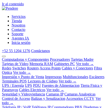
Ir al contenido
Servicios
Tienda
Nosotros
Contacto
Soporte
Agentes IA
Inicia sesión
+52 55 1204 1276
Contáctanos
Computadoras y Componentes
Procesadores
Tarjetas Madre
Tarjetas de Video
Memoria RAM
Gabinetes PC
Ver todo →
Redes
Switches
Routers
Access Points
Cables y Conectores
Fibra
Optica
Ver todo →
Impresión y Punto de Venta
Impresoras
Multifuncionales
Escáneres
Terminales POS
Lectores de Código
Ver todo →
UPS / Energía
UPS
PDU
Fuentes de Alimentacion
Tierra Fisica y
Pararrayos
Cables Electricos
Ver todo →
Seguridad y Videovigilancia
Camaras IP
Camaras Analogicas
Control de Acceso
Balizas y Senalizacion
Accesorios CCTV
Ver
todo →
Telefonía IP / VoIP
Teléfonos IP
Conmutadores PBX
Diademas y