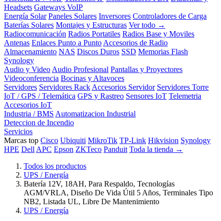
Headsets
Gateways VoIP
Energía Solar
Paneles Solares
Inversores
Controladores de Carga
Baterías Solares
Montajes y Estructuras
Ver todo →
Radiocomunicación
Radios Portatiles
Radios Base y Moviles
Antenas
Enlaces Punto a Punto
Accesorios de Radio
Almacenamiento
NAS
Discos Duros
SSD
Memorias Flash
Synology
Audio y Video
Audio Profesional
Pantallas y Proyectores
Videoconferencia
Bocinas y Altavoces
Servidores
Servidores Rack
Accesorios Servidor
Servidores Torre
IoT / GPS / Telemática
GPS y Rastreo
Sensores IoT
Telemetria
Accesorios IoT
Industria / BMS
Automatizacion Industrial
Deteccion de Incendio
Servicios
Marcas top
Cisco
Ubiquiti
MikroTik
TP-Link
Hikvision
Synology
HPE
Dell
APC
Epson
ZKTeco
Panduit
Toda la tienda →
Todos los productos
UPS / Energía
Batería 12V, 18AH, Para Respaldo, Tecnologías
AGM/VRLA, Diseño De Vida Útil 5 Años, Terminales Tipo
NB2, Listada UL, Libre De Mantenimiento
UPS / Energía