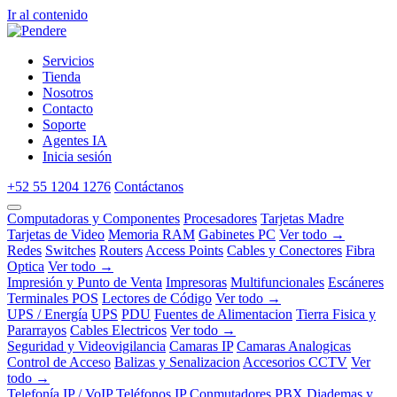
Ir al contenido
Servicios
Tienda
Nosotros
Contacto
Soporte
Agentes IA
Inicia sesión
+52 55 1204 1276
Contáctanos
Computadoras y Componentes
Procesadores
Tarjetas Madre
Tarjetas de Video
Memoria RAM
Gabinetes PC
Ver todo →
Redes
Switches
Routers
Access Points
Cables y Conectores
Fibra
Optica
Ver todo →
Impresión y Punto de Venta
Impresoras
Multifuncionales
Escáneres
Terminales POS
Lectores de Código
Ver todo →
UPS / Energía
UPS
PDU
Fuentes de Alimentacion
Tierra Fisica y
Pararrayos
Cables Electricos
Ver todo →
Seguridad y Videovigilancia
Camaras IP
Camaras Analogicas
Control de Acceso
Balizas y Senalizacion
Accesorios CCTV
Ver
todo →
Telefonía IP / VoIP
Teléfonos IP
Conmutadores PBX
Diademas y