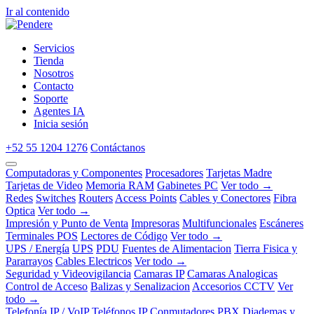
Ir al contenido
Servicios
Tienda
Nosotros
Contacto
Soporte
Agentes IA
Inicia sesión
+52 55 1204 1276
Contáctanos
Computadoras y Componentes
Procesadores
Tarjetas Madre
Tarjetas de Video
Memoria RAM
Gabinetes PC
Ver todo →
Redes
Switches
Routers
Access Points
Cables y Conectores
Fibra
Optica
Ver todo →
Impresión y Punto de Venta
Impresoras
Multifuncionales
Escáneres
Terminales POS
Lectores de Código
Ver todo →
UPS / Energía
UPS
PDU
Fuentes de Alimentacion
Tierra Fisica y
Pararrayos
Cables Electricos
Ver todo →
Seguridad y Videovigilancia
Camaras IP
Camaras Analogicas
Control de Acceso
Balizas y Senalizacion
Accesorios CCTV
Ver
todo →
Telefonía IP / VoIP
Teléfonos IP
Conmutadores PBX
Diademas y