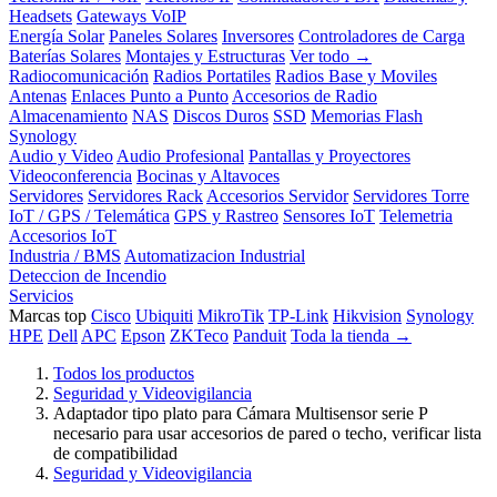
Headsets
Gateways VoIP
Energía Solar
Paneles Solares
Inversores
Controladores de Carga
Baterías Solares
Montajes y Estructuras
Ver todo →
Radiocomunicación
Radios Portatiles
Radios Base y Moviles
Antenas
Enlaces Punto a Punto
Accesorios de Radio
Almacenamiento
NAS
Discos Duros
SSD
Memorias Flash
Synology
Audio y Video
Audio Profesional
Pantallas y Proyectores
Videoconferencia
Bocinas y Altavoces
Servidores
Servidores Rack
Accesorios Servidor
Servidores Torre
IoT / GPS / Telemática
GPS y Rastreo
Sensores IoT
Telemetria
Accesorios IoT
Industria / BMS
Automatizacion Industrial
Deteccion de Incendio
Servicios
Marcas top
Cisco
Ubiquiti
MikroTik
TP-Link
Hikvision
Synology
HPE
Dell
APC
Epson
ZKTeco
Panduit
Toda la tienda →
Todos los productos
Seguridad y Videovigilancia
Adaptador tipo plato para Cámara Multisensor serie P
necesario para usar accesorios de pared o techo, verificar lista
de compatibilidad
Seguridad y Videovigilancia