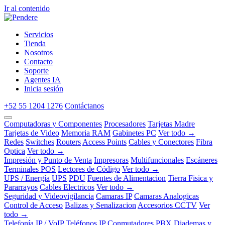
Ir al contenido
Servicios
Tienda
Nosotros
Contacto
Soporte
Agentes IA
Inicia sesión
+52 55 1204 1276
Contáctanos
Computadoras y Componentes
Procesadores
Tarjetas Madre
Tarjetas de Video
Memoria RAM
Gabinetes PC
Ver todo →
Redes
Switches
Routers
Access Points
Cables y Conectores
Fibra
Optica
Ver todo →
Impresión y Punto de Venta
Impresoras
Multifuncionales
Escáneres
Terminales POS
Lectores de Código
Ver todo →
UPS / Energía
UPS
PDU
Fuentes de Alimentacion
Tierra Fisica y
Pararrayos
Cables Electricos
Ver todo →
Seguridad y Videovigilancia
Camaras IP
Camaras Analogicas
Control de Acceso
Balizas y Senalizacion
Accesorios CCTV
Ver
todo →
Telefonía IP / VoIP
Teléfonos IP
Conmutadores PBX
Diademas y