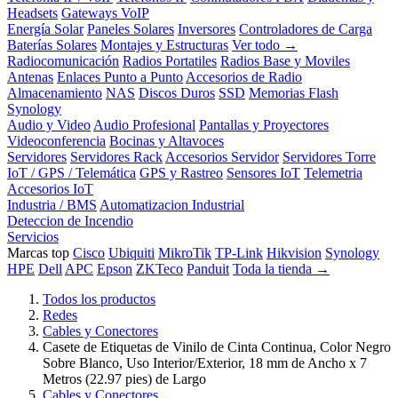
Headsets
Gateways VoIP
Energía Solar
Paneles Solares
Inversores
Controladores de Carga
Baterías Solares
Montajes y Estructuras
Ver todo →
Radiocomunicación
Radios Portatiles
Radios Base y Moviles
Antenas
Enlaces Punto a Punto
Accesorios de Radio
Almacenamiento
NAS
Discos Duros
SSD
Memorias Flash
Synology
Audio y Video
Audio Profesional
Pantallas y Proyectores
Videoconferencia
Bocinas y Altavoces
Servidores
Servidores Rack
Accesorios Servidor
Servidores Torre
IoT / GPS / Telemática
GPS y Rastreo
Sensores IoT
Telemetria
Accesorios IoT
Industria / BMS
Automatizacion Industrial
Deteccion de Incendio
Servicios
Marcas top
Cisco
Ubiquiti
MikroTik
TP-Link
Hikvision
Synology
HPE
Dell
APC
Epson
ZKTeco
Panduit
Toda la tienda →
Todos los productos
Redes
Cables y Conectores
Casete de Etiquetas de Vinilo de Cinta Continua, Color Negro
Sobre Blanco, Uso Interior/Exterior, 18 mm de Ancho x 7
Metros (22.97 pies) de Largo
Cables y Conectores