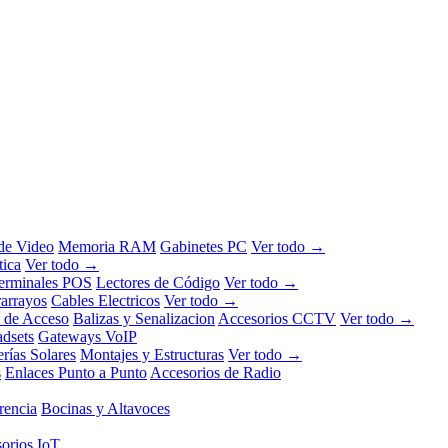
 de Video
Memoria RAM
Gabinetes PC
Ver todo →
tica
Ver todo →
erminales POS
Lectores de Código
Ver todo →
rarrayos
Cables Electricos
Ver todo →
l de Acceso
Balizas y Senalizacion
Accesorios CCTV
Ver todo →
dsets
Gateways VoIP
erías Solares
Montajes y Estructuras
Ver todo →
s
Enlaces Punto a Punto
Accesorios de Radio
rencia
Bocinas y Altavoces
orios IoT