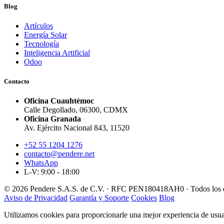
Blog
Artículos
Energía Solar
Tecnología
Inteligencia Artificial
Odoo
Contacto
Oficina Cuauhtémoc
Calle Degollado, 06300, CDMX
Oficina Granada
Av. Ejército Nacional 843, 11520
+52 55 1204 1276
contacto@pendere.net
WhatsApp
L-V: 9:00 - 18:00
© 2026 Pendere S.A.S. de C.V. · RFC PEN180418AH0 · Todos los d
Aviso de Privacidad
Garantía y Soporte
Cookies
Blog
Utilizamos cookies para proporcionarle una mejor experiencia de usuar