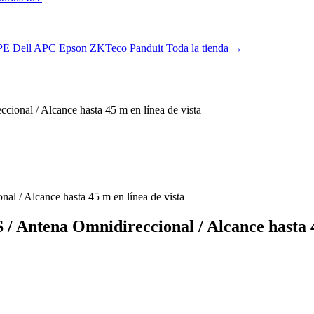
PE
Dell
APC
Epson
ZKTeco
Panduit
Toda la tienda →
onal / Alcance hasta 45 m en línea de vista
Antena Omnidireccional / Alcance hasta 45