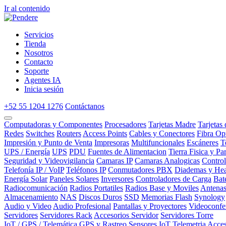
Ir al contenido
Servicios
Tienda
Nosotros
Contacto
Soporte
Agentes IA
Inicia sesión
+52 55 1204 1276
Contáctanos
Computadoras y Componentes
Procesadores
Tarjetas Madre
Tarjetas
Redes
Switches
Routers
Access Points
Cables y Conectores
Fibra Op
Impresión y Punto de Venta
Impresoras
Multifuncionales
Escáneres
T
UPS / Energía
UPS
PDU
Fuentes de Alimentacion
Tierra Fisica y Pa
Seguridad y Videovigilancia
Camaras IP
Camaras Analogicas
Contro
Telefonía IP / VoIP
Teléfonos IP
Conmutadores PBX
Diademas y Hea
Energía Solar
Paneles Solares
Inversores
Controladores de Carga
Bat
Radiocomunicación
Radios Portatiles
Radios Base y Moviles
Antena
Almacenamiento
NAS
Discos Duros
SSD
Memorias Flash
Synology
Audio y Video
Audio Profesional
Pantallas y Proyectores
Videoconfe
Servidores
Servidores Rack
Accesorios Servidor
Servidores Torre
IoT / GPS / Telemática
GPS y Rastreo
Sensores IoT
Telemetria
Acces