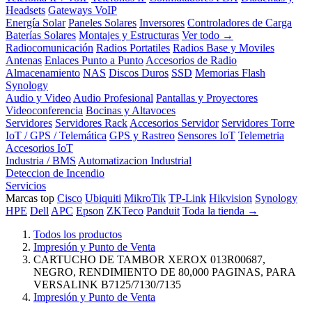
Headsets
Gateways VoIP
Energía Solar
Paneles Solares
Inversores
Controladores de Carga
Baterías Solares
Montajes y Estructuras
Ver todo →
Radiocomunicación
Radios Portatiles
Radios Base y Moviles
Antenas
Enlaces Punto a Punto
Accesorios de Radio
Almacenamiento
NAS
Discos Duros
SSD
Memorias Flash
Synology
Audio y Video
Audio Profesional
Pantallas y Proyectores
Videoconferencia
Bocinas y Altavoces
Servidores
Servidores Rack
Accesorios Servidor
Servidores Torre
IoT / GPS / Telemática
GPS y Rastreo
Sensores IoT
Telemetria
Accesorios IoT
Industria / BMS
Automatizacion Industrial
Deteccion de Incendio
Servicios
Marcas top
Cisco
Ubiquiti
MikroTik
TP-Link
Hikvision
Synology
HPE
Dell
APC
Epson
ZKTeco
Panduit
Toda la tienda →
Todos los productos
Impresión y Punto de Venta
CARTUCHO DE TAMBOR XEROX 013R00687,
NEGRO, RENDIMIENTO DE 80,000 PAGINAS, PARA
VERSALINK B7125/7130/7135
Impresión y Punto de Venta