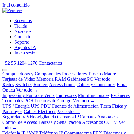
Ir al contenido
Servicios
Tienda
Nosotros
Contacto
Soporte
Agentes IA
Inicia sesión
+52 55 1204 1276
Contáctanos
Computadoras y Componentes
Procesadores
Tarjetas Madre
Tarjetas de Video
Memoria RAM
Gabinetes PC
Ver todo →
Redes
Switches
Routers
Access Points
Cables y Conectores
Fibra
Optica
Ver todo →
Impresión y Punto de Venta
Impresoras
Multifuncionales
Escáneres
Terminales POS
Lectores de Código
Ver todo →
UPS / Energía
UPS
PDU
Fuentes de Alimentacion
Tierra Fisica y
Pararrayos
Cables Electricos
Ver todo →
Seguridad y Videovigilancia
Camaras IP
Camaras Analogicas
Control de Acceso
Balizas y Senalizacion
Accesorios CCTV
Ver
todo →
Telefonía IP / VoIP
Teléfonos IP
Conmutadores PBX
Diademas y