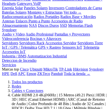
Headsets
Gateways VoIP
Energía Solar
Paneles Solares
Inversores
Controladores de Carga
Baterías Solares
Montajes y Estructuras
Ver todo →
Radiocomunicación
Radios Portatiles
Radios Base y Moviles
Antenas
Enlaces Punto a Punto
Accesorios de Radio
Almacenamiento
NAS
Discos Duros
SSD
Memorias Flash
Synology
Audio y Video
Audio Profesional
Pantallas y Proyectores
Videoconferencia
Bocinas y Altavoces
Servidores
Servidores Rack
Accesorios Servidor
Servidores Torre
IoT / GPS / Telemática
GPS y Rastreo
Sensores IoT
Telemetria
Accesorios IoT
Industria / BMS
Automatizacion Industrial
Deteccion de Incendio
Servicios
Marcas top
Cisco
Ubiquiti
MikroTik
TP-Link
Hikvision
Synology
HPE
Dell
APC
Epson
ZKTeco
Panduit
Toda la tienda →
Todos los productos
Redes
Cables y Conectores
Cable HDMI 2.0 4K@60Hz | 15 Metros (49.21 Pies) | HDR |
3D | HEC (Canal Ethernet HDMI) | ARC (Canal de Retorno
de Audio | Color Profundo de 48 Bits | Audio de 32 Canales |
HDCP | Dolby True HD 7.1 | 18 Gbps | Múltiple Blindaje |