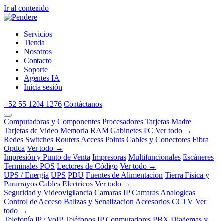
Ir al contenido
Servicios
Tienda
Nosotros
Contacto
Soporte
Agentes IA
Inicia sesión
+52 55 1204 1276
Contáctanos
Computadoras y Componentes
Procesadores
Tarjetas Madre
Tarjetas de Video
Memoria RAM
Gabinetes PC
Ver todo →
Redes
Switches
Routers
Access Points
Cables y Conectores
Fibra
Optica
Ver todo →
Impresión y Punto de Venta
Impresoras
Multifuncionales
Escáneres
Terminales POS
Lectores de Código
Ver todo →
UPS / Energía
UPS
PDU
Fuentes de Alimentacion
Tierra Fisica y
Pararrayos
Cables Electricos
Ver todo →
Seguridad y Videovigilancia
Camaras IP
Camaras Analogicas
Control de Acceso
Balizas y Senalizacion
Accesorios CCTV
Ver
todo →
Telefonía IP / VoIP
Teléfonos IP
Conmutadores PBX
Diademas y