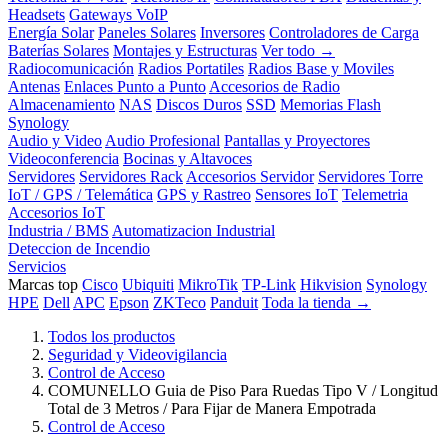
Headsets
Gateways VoIP
Energía Solar
Paneles Solares
Inversores
Controladores de Carga
Baterías Solares
Montajes y Estructuras
Ver todo →
Radiocomunicación
Radios Portatiles
Radios Base y Moviles
Antenas
Enlaces Punto a Punto
Accesorios de Radio
Almacenamiento
NAS
Discos Duros
SSD
Memorias Flash
Synology
Audio y Video
Audio Profesional
Pantallas y Proyectores
Videoconferencia
Bocinas y Altavoces
Servidores
Servidores Rack
Accesorios Servidor
Servidores Torre
IoT / GPS / Telemática
GPS y Rastreo
Sensores IoT
Telemetria
Accesorios IoT
Industria / BMS
Automatizacion Industrial
Deteccion de Incendio
Servicios
Marcas top
Cisco
Ubiquiti
MikroTik
TP-Link
Hikvision
Synology
HPE
Dell
APC
Epson
ZKTeco
Panduit
Toda la tienda →
Todos los productos
Seguridad y Videovigilancia
Control de Acceso
COMUNELLO Guia de Piso Para Ruedas Tipo V / Longitud
Total de 3 Metros / Para Fijar de Manera Empotrada
Control de Acceso