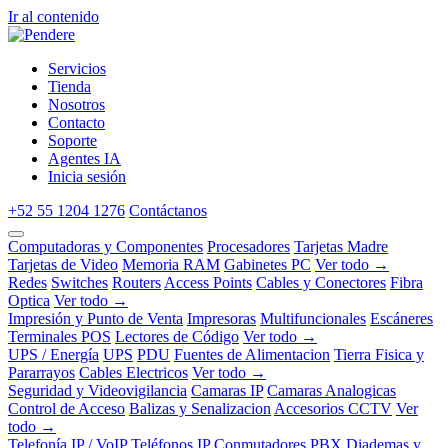
Ir al contenido
Servicios
Tienda
Nosotros
Contacto
Soporte
Agentes IA
Inicia sesión
+52 55 1204 1276
Contáctanos
Computadoras y Componentes
Procesadores
Tarjetas Madre
Tarjetas de Video
Memoria RAM
Gabinetes PC
Ver todo →
Redes
Switches
Routers
Access Points
Cables y Conectores
Fibra
Optica
Ver todo →
Impresión y Punto de Venta
Impresoras
Multifuncionales
Escáneres
Terminales POS
Lectores de Código
Ver todo →
UPS / Energía
UPS
PDU
Fuentes de Alimentacion
Tierra Fisica y
Pararrayos
Cables Electricos
Ver todo →
Seguridad y Videovigilancia
Camaras IP
Camaras Analogicas
Control de Acceso
Balizas y Senalizacion
Accesorios CCTV
Ver
todo →
Telefonía IP / VoIP
Teléfonos IP
Conmutadores PBX
Diademas y