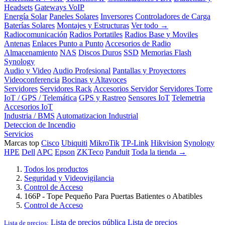
Headsets
Gateways VoIP
Energía Solar
Paneles Solares
Inversores
Controladores de Carga
Baterías Solares
Montajes y Estructuras
Ver todo →
Radiocomunicación
Radios Portatiles
Radios Base y Moviles
Antenas
Enlaces Punto a Punto
Accesorios de Radio
Almacenamiento
NAS
Discos Duros
SSD
Memorias Flash
Synology
Audio y Video
Audio Profesional
Pantallas y Proyectores
Videoconferencia
Bocinas y Altavoces
Servidores
Servidores Rack
Accesorios Servidor
Servidores Torre
IoT / GPS / Telemática
GPS y Rastreo
Sensores IoT
Telemetria
Accesorios IoT
Industria / BMS
Automatizacion Industrial
Deteccion de Incendio
Servicios
Marcas top
Cisco
Ubiquiti
MikroTik
TP-Link
Hikvision
Synology
HPE
Dell
APC
Epson
ZKTeco
Panduit
Toda la tienda →
Todos los productos
Seguridad y Videovigilancia
Control de Acceso
166P - Tope Pequeño Para Puertas Batientes o Abatibles
Control de Acceso
Lista de precios pública
Lista de precios
Lista de precios: