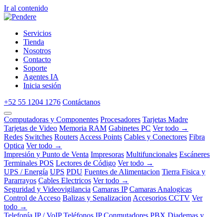
Ir al contenido
Servicios
Tienda
Nosotros
Contacto
Soporte
Agentes IA
Inicia sesión
+52 55 1204 1276
Contáctanos
Computadoras y Componentes
Procesadores
Tarjetas Madre
Tarjetas de Video
Memoria RAM
Gabinetes PC
Ver todo →
Redes
Switches
Routers
Access Points
Cables y Conectores
Fibra
Optica
Ver todo →
Impresión y Punto de Venta
Impresoras
Multifuncionales
Escáneres
Terminales POS
Lectores de Código
Ver todo →
UPS / Energía
UPS
PDU
Fuentes de Alimentacion
Tierra Fisica y
Pararrayos
Cables Electricos
Ver todo →
Seguridad y Videovigilancia
Camaras IP
Camaras Analogicas
Control de Acceso
Balizas y Senalizacion
Accesorios CCTV
Ver
todo →
Telefonía IP / VoIP
Teléfonos IP
Conmutadores PBX
Diademas y