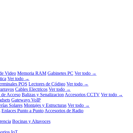
 de Video
Memoria RAM
Gabinetes PC
Ver todo →
tica
Ver todo →
erminales POS
Lectores de Código
Ver todo →
rarrayos
Cables Electricos
Ver todo →
l de Acceso
Balizas y Senalizacion
Accesorios CCTV
Ver todo →
dsets
Gateways VoIP
erías Solares
Montajes y Estructuras
Ver todo →
s
Enlaces Punto a Punto
Accesorios de Radio
rencia
Bocinas y Altavoces
orios IoT