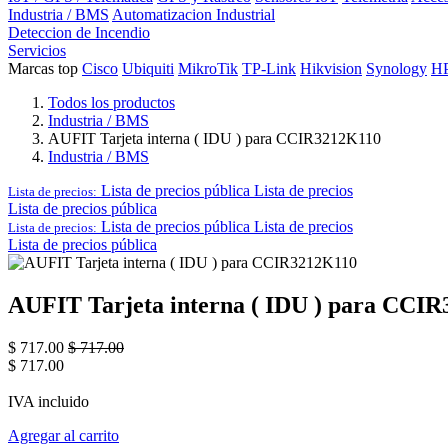
Industria / BMS
Automatizacion Industrial
Deteccion de Incendio
Servicios
Marcas top
Cisco
Ubiquiti
MikroTik
TP-Link
Hikvision
Synology
H
Todos los productos
Industria / BMS
AUFIT Tarjeta interna ( IDU ) para CCIR3212K110
Industria / BMS
Lista de precios pública
Lista de precios
Lista de precios:
Lista de precios pública
Lista de precios pública
Lista de precios
Lista de precios:
Lista de precios pública
AUFIT Tarjeta interna ( IDU ) para CCI
$
717.00
$
717.00
$
717.00
IVA incluido
Agregar al carrito