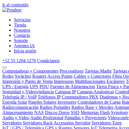
Ir al contenido
Servicios
Tienda
Nosotros
Contacto
Soporte
Agentes IA
Inicia sesión
+52 55 1204 1276
Contáctanos
Computadoras y Componentes
Procesadores
Tarjetas Madre
Tarjetas
Redes
Switches
Routers
Access Points
Cables y Conectores
Fibra Op
Impresión y Punto de Venta
Impresoras
Multifuncionales
Escáneres
T
UPS / Energía
UPS
PDU
Fuentes de Alimentacion
Tierra Fisica y Pa
Seguridad y Videovigilancia
Camaras IP
Camaras Analogicas
Contro
Telefonía IP / VoIP
Teléfonos IP
Conmutadores PBX
Diademas y Hea
Energía Solar
Paneles Solares
Inversores
Controladores de Carga
Bat
Radiocomunicación
Radios Portatiles
Radios Base y Moviles
Antena
Almacenamiento
NAS
Discos Duros
SSD
Memorias Flash
Synology
Audio y Video
Audio Profesional
Pantallas y Proyectores
Videoconfe
Servidores
Servidores Rack
Accesorios Servidor
Servidores Torre
IoT / GPS / Telemática
GPS y Rastreo
Sensores IoT
Telemetria
Acces