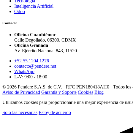
Tecnología
Inteligencia Artificial
Odoo
Contacto
Oficina Cuauhtémoc
Calle Degollado, 06300, CDMX
Oficina Granada
Av. Ejército Nacional 843, 11520
+52 55 1204 1276
contacto@pendere.net
WhatsApp
L-V: 9:00 - 18:00
© 2026 Pendere S.A.S. de C.V. · RFC PEN180418AH0 · Todos los d
Aviso de Privacidad
Garantía y Soporte
Cookies
Blog
Utilizamos cookies para proporcionarle una mejor experiencia de usuar
Solo las necesarias
Estoy de acuerdo