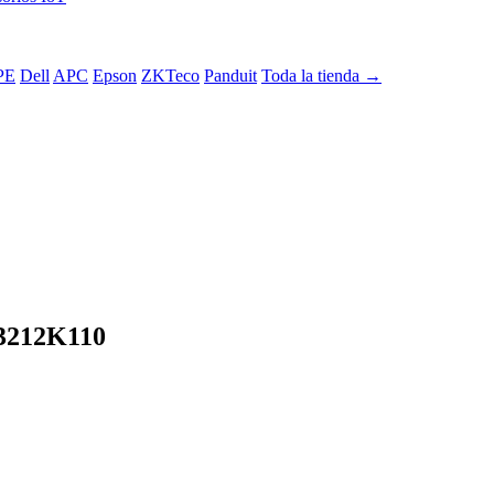
PE
Dell
APC
Epson
ZKTeco
Panduit
Toda la tienda →
R3212K110