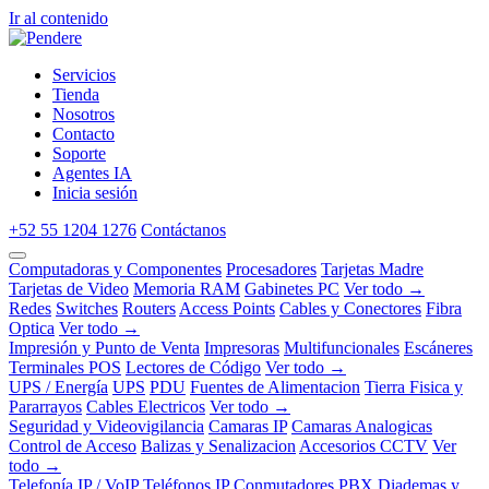
Ir al contenido
Servicios
Tienda
Nosotros
Contacto
Soporte
Agentes IA
Inicia sesión
+52 55 1204 1276
Contáctanos
Computadoras y Componentes
Procesadores
Tarjetas Madre
Tarjetas de Video
Memoria RAM
Gabinetes PC
Ver todo →
Redes
Switches
Routers
Access Points
Cables y Conectores
Fibra
Optica
Ver todo →
Impresión y Punto de Venta
Impresoras
Multifuncionales
Escáneres
Terminales POS
Lectores de Código
Ver todo →
UPS / Energía
UPS
PDU
Fuentes de Alimentacion
Tierra Fisica y
Pararrayos
Cables Electricos
Ver todo →
Seguridad y Videovigilancia
Camaras IP
Camaras Analogicas
Control de Acceso
Balizas y Senalizacion
Accesorios CCTV
Ver
todo →
Telefonía IP / VoIP
Teléfonos IP
Conmutadores PBX
Diademas y