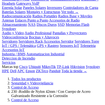
Headsets
Gateways VoIP
Energía Solar
Paneles Solares
Inversores
Controladores de Carga
Baterías Solares
Montajes y Estructuras
Ver todo →
Radiocomunicación
Radios Portatiles
Radios Base y Moviles
Antenas
Enlaces Punto a Punto
Accesorios de Radio
Almacenamiento
NAS
Discos Duros
SSD
Memorias Flash
Synology
Audio y Video
Audio Profesional
Pantallas y Proyectores
Videoconferencia
Bocinas y Altavoces
Servidores
Servidores Rack
Accesorios Servidor
Servidores Torre
IoT / GPS / Telemática
GPS y Rastreo
Sensores IoT
Telemetria
Accesorios IoT
Industria / BMS
Automatizacion Industrial
Deteccion de Incendio
Servicios
Marcas top
Cisco
Ubiquiti
MikroTik
TP-Link
Hikvision
Synology
HPE
Dell
APC
Epson
ZKTeco
Panduit
Toda la tienda →
Todos los productos
Seguridad y Videovigilancia
Control de Acceso
230 -Rodillo de Nylon 42mm / Con Cuerpo de Acero
Galvanizado Resistente a la Corrosión
Control de Acceso