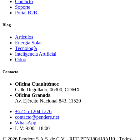
Contacto
Soporte
Portal B2B
Blog
Artículos
Energía Solar
Tecnología
Inteligencia Artificial
Odoo
Contacto
Oficina Cuauhtémoc
Calle Degollado, 06300, CDMX
Oficina Granada
Av. Ejército Nacional 843, 11520
+52 55 1204 1276
contacto@pendere.net
WhatsApp
L-V: 9:00 - 18:00
© 2026 Pendere S.A.S. de C.V. · RFC PEN180418AH0 · Todos