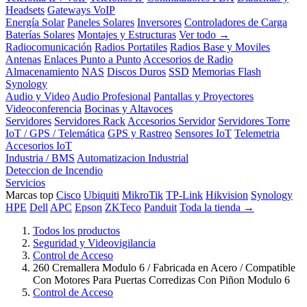
Headsets
Gateways VoIP
Energía Solar
Paneles Solares
Inversores
Controladores de Carga
Baterías Solares
Montajes y Estructuras
Ver todo →
Radiocomunicación
Radios Portatiles
Radios Base y Moviles
Antenas
Enlaces Punto a Punto
Accesorios de Radio
Almacenamiento
NAS
Discos Duros
SSD
Memorias Flash
Synology
Audio y Video
Audio Profesional
Pantallas y Proyectores
Videoconferencia
Bocinas y Altavoces
Servidores
Servidores Rack
Accesorios Servidor
Servidores Torre
IoT / GPS / Telemática
GPS y Rastreo
Sensores IoT
Telemetria
Accesorios IoT
Industria / BMS
Automatizacion Industrial
Deteccion de Incendio
Servicios
Marcas top
Cisco
Ubiquiti
MikroTik
TP-Link
Hikvision
Synology
HPE
Dell
APC
Epson
ZKTeco
Panduit
Toda la tienda →
Todos los productos
Seguridad y Videovigilancia
Control de Acceso
260 Cremallera Modulo 6 / Fabricada en Acero / Compatible
Con Motores Para Puertas Corredizas Con Piñon Modulo 6
Control de Acceso