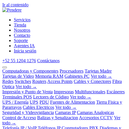
Ir al contenido
Servicios
Tienda
Nosotros
Contacto
Soporte
Agentes IA
Inicia sesión
+52 55 1204 1276
Contáctanos
Computadoras y Componentes
Procesadores
Tarjetas Madre
Tarjetas de Video
Memoria RAM
Gabinetes PC
Ver todo →
Redes
Switches
Routers
Access Points
Cables y Conectores
Fibra
Optica
Ver todo →
Impresión y Punto de Venta
Impresoras
Multifuncionales
Escáneres
Terminales POS
Lectores de Código
Ver todo →
UPS / Energía
UPS
PDU
Fuentes de Alimentacion
Tierra Fisica y
Pararrayos
Cables Electricos
Ver todo →
Seguridad y Videovigilancia
Camaras IP
Camaras Analogicas
Control de Acceso
Balizas y Senalizacion
Accesorios CCTV
Ver
todo →
Telefonía IP / VoIP
Teléfonos IP
Conmutadores PBX
Diademas y