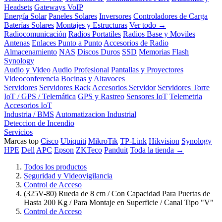
Headsets
Gateways VoIP
Energía Solar
Paneles Solares
Inversores
Controladores de Carga
Baterías Solares
Montajes y Estructuras
Ver todo →
Radiocomunicación
Radios Portatiles
Radios Base y Moviles
Antenas
Enlaces Punto a Punto
Accesorios de Radio
Almacenamiento
NAS
Discos Duros
SSD
Memorias Flash
Synology
Audio y Video
Audio Profesional
Pantallas y Proyectores
Videoconferencia
Bocinas y Altavoces
Servidores
Servidores Rack
Accesorios Servidor
Servidores Torre
IoT / GPS / Telemática
GPS y Rastreo
Sensores IoT
Telemetria
Accesorios IoT
Industria / BMS
Automatizacion Industrial
Deteccion de Incendio
Servicios
Marcas top
Cisco
Ubiquiti
MikroTik
TP-Link
Hikvision
Synology
HPE
Dell
APC
Epson
ZKTeco
Panduit
Toda la tienda →
Todos los productos
Seguridad y Videovigilancia
Control de Acceso
(325V-80) Rueda de 8 cm / Con Capacidad Para Puertas de
Hasta 200 Kg / Para Montaje en Superficie / Canal Tipo "V"
Control de Acceso