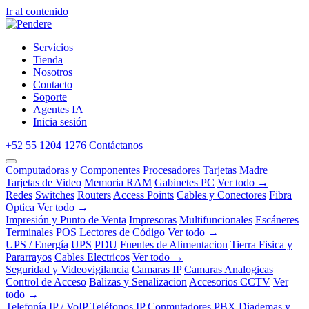
Ir al contenido
Servicios
Tienda
Nosotros
Contacto
Soporte
Agentes IA
Inicia sesión
+52 55 1204 1276
Contáctanos
Computadoras y Componentes
Procesadores
Tarjetas Madre
Tarjetas de Video
Memoria RAM
Gabinetes PC
Ver todo →
Redes
Switches
Routers
Access Points
Cables y Conectores
Fibra
Optica
Ver todo →
Impresión y Punto de Venta
Impresoras
Multifuncionales
Escáneres
Terminales POS
Lectores de Código
Ver todo →
UPS / Energía
UPS
PDU
Fuentes de Alimentacion
Tierra Fisica y
Pararrayos
Cables Electricos
Ver todo →
Seguridad y Videovigilancia
Camaras IP
Camaras Analogicas
Control de Acceso
Balizas y Senalizacion
Accesorios CCTV
Ver
todo →
Telefonía IP / VoIP
Teléfonos IP
Conmutadores PBX
Diademas y