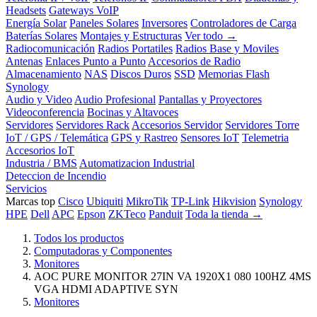
Headsets
Gateways VoIP
Energía Solar
Paneles Solares
Inversores
Controladores de Carga
Baterías Solares
Montajes y Estructuras
Ver todo →
Radiocomunicación
Radios Portatiles
Radios Base y Moviles
Antenas
Enlaces Punto a Punto
Accesorios de Radio
Almacenamiento
NAS
Discos Duros
SSD
Memorias Flash
Synology
Audio y Video
Audio Profesional
Pantallas y Proyectores
Videoconferencia
Bocinas y Altavoces
Servidores
Servidores Rack
Accesorios Servidor
Servidores Torre
IoT / GPS / Telemática
GPS y Rastreo
Sensores IoT
Telemetria
Accesorios IoT
Industria / BMS
Automatizacion Industrial
Deteccion de Incendio
Servicios
Marcas top
Cisco
Ubiquiti
MikroTik
TP-Link
Hikvision
Synology
HPE
Dell
APC
Epson
ZKTeco
Panduit
Toda la tienda →
Todos los productos
Computadoras y Componentes
Monitores
AOC PURE MONITOR 27IN VA 1920X1 080 100HZ 4MS
VGA HDMI ADAPTIVE SYN
Monitores