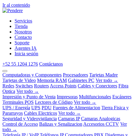
Ir al contenido
Servicios
Tienda
Nosotros
Contacto
Soporte
Agentes IA
Inicia sesión
+52 55 1204 1276
Contáctanos
Computadoras y Componentes
Procesadores
Tarjetas Madre
Tarjetas de Video
Memoria RAM
Gabinetes PC
Ver todo →
Redes
Switches
Routers
Access Points
Cables y Conectores
Fibra
Optica
Ver todo →
Impresión y Punto de Venta
Impresoras
Multifuncionales
Escáneres
Terminales POS
Lectores de Código
Ver todo →
UPS / Energía
UPS
PDU
Fuentes de Alimentacion
Tierra Fisica y
Pararrayos
Cables Electricos
Ver todo →
Seguridad y Videovigilancia
Camaras IP
Camaras Analogicas
Control de Acceso
Balizas y Senalizacion
Accesorios CCTV
Ver
todo →
Telefonía IP / VoIP
Teléfonos IP
Conmutadores PBX
Diademas y