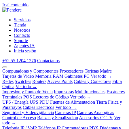
Ir al contenido
Servicios
Tienda
Nosotros
Contacto
Soporte
Agentes IA
Inicia sesión
+52 55 1204 1276
Contáctanos
Computadoras y Componentes
Procesadores
Tarjetas Madre
Tarjetas de Video
Memoria RAM
Gabinetes PC
Ver todo →
Redes
Switches
Routers
Access Points
Cables y Conectores
Fibra
Optica
Ver todo →
Impresión y Punto de Venta
Impresoras
Multifuncionales
Escáneres
Terminales POS
Lectores de Código
Ver todo →
UPS / Energía
UPS
PDU
Fuentes de Alimentacion
Tierra Fisica y
Pararrayos
Cables Electricos
Ver todo →
Seguridad y Videovigilancia
Camaras IP
Camaras Analogicas
Control de Acceso
Balizas y Senalizacion
Accesorios CCTV
Ver
todo →
Telefonía IP / VoIP
Teléfonos IP
Conmutadores PBX
Diademas y