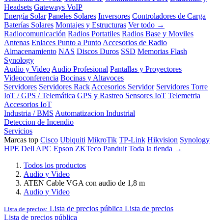
Headsets
Gateways VoIP
Energía Solar
Paneles Solares
Inversores
Controladores de Carga
Baterías Solares
Montajes y Estructuras
Ver todo →
Radiocomunicación
Radios Portatiles
Radios Base y Moviles
Antenas
Enlaces Punto a Punto
Accesorios de Radio
Almacenamiento
NAS
Discos Duros
SSD
Memorias Flash
Synology
Audio y Video
Audio Profesional
Pantallas y Proyectores
Videoconferencia
Bocinas y Altavoces
Servidores
Servidores Rack
Accesorios Servidor
Servidores Torre
IoT / GPS / Telemática
GPS y Rastreo
Sensores IoT
Telemetria
Accesorios IoT
Industria / BMS
Automatizacion Industrial
Deteccion de Incendio
Servicios
Marcas top
Cisco
Ubiquiti
MikroTik
TP-Link
Hikvision
Synology
HPE
Dell
APC
Epson
ZKTeco
Panduit
Toda la tienda →
Todos los productos
Audio y Video
ATEN Cable VGA con audio de 1,8 m
Audio y Video
Lista de precios pública
Lista de precios
Lista de precios:
Lista de precios pública