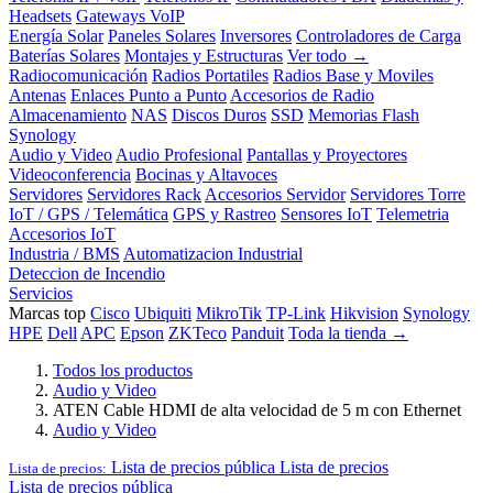
Headsets
Gateways VoIP
Energía Solar
Paneles Solares
Inversores
Controladores de Carga
Baterías Solares
Montajes y Estructuras
Ver todo →
Radiocomunicación
Radios Portatiles
Radios Base y Moviles
Antenas
Enlaces Punto a Punto
Accesorios de Radio
Almacenamiento
NAS
Discos Duros
SSD
Memorias Flash
Synology
Audio y Video
Audio Profesional
Pantallas y Proyectores
Videoconferencia
Bocinas y Altavoces
Servidores
Servidores Rack
Accesorios Servidor
Servidores Torre
IoT / GPS / Telemática
GPS y Rastreo
Sensores IoT
Telemetria
Accesorios IoT
Industria / BMS
Automatizacion Industrial
Deteccion de Incendio
Servicios
Marcas top
Cisco
Ubiquiti
MikroTik
TP-Link
Hikvision
Synology
HPE
Dell
APC
Epson
ZKTeco
Panduit
Toda la tienda →
Todos los productos
Audio y Video
ATEN Cable HDMI de alta velocidad de 5 m con Ethernet
Audio y Video
Lista de precios pública
Lista de precios
Lista de precios:
Lista de precios pública