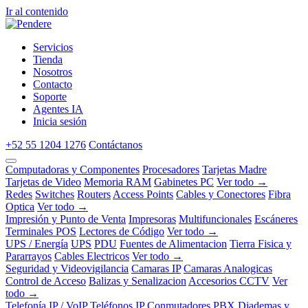
Ir al contenido
Servicios
Tienda
Nosotros
Contacto
Soporte
Agentes IA
Inicia sesión
+52 55 1204 1276
Contáctanos
Computadoras y Componentes
Procesadores
Tarjetas Madre
Tarjetas de Video
Memoria RAM
Gabinetes PC
Ver todo →
Redes
Switches
Routers
Access Points
Cables y Conectores
Fibra
Optica
Ver todo →
Impresión y Punto de Venta
Impresoras
Multifuncionales
Escáneres
Terminales POS
Lectores de Código
Ver todo →
UPS / Energía
UPS
PDU
Fuentes de Alimentacion
Tierra Fisica y
Pararrayos
Cables Electricos
Ver todo →
Seguridad y Videovigilancia
Camaras IP
Camaras Analogicas
Control de Acceso
Balizas y Senalizacion
Accesorios CCTV
Ver
todo →
Telefonía IP / VoIP
Teléfonos IP
Conmutadores PBX
Diademas y