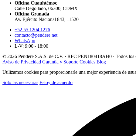
Oficina Cuauhtémoc
Calle Degollado, 06300, CDMX
Oficina Granada
Av. Ejército Nacional 843, 11520
+52 55 1204 1276
contacto@pendere.net
WhatsApp
L-V: 9:00 - 18:00
© 2026 Pendere S.A.S. de C.V. · RFC PEN180418AH0 · Todos los d
Aviso de Privacidad
Garantía y Soporte
Cookies
Blog
Utilizamos cookies para proporcionarle una mejor experiencia de usuar
Solo las necesarias
Estoy de acuerdo