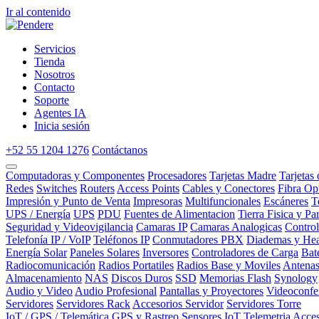
Ir al contenido
Servicios
Tienda
Nosotros
Contacto
Soporte
Agentes IA
Inicia sesión
+52 55 1204 1276
Contáctanos
Computadoras y Componentes
Procesadores
Tarjetas Madre
Tarjetas
Redes
Switches
Routers
Access Points
Cables y Conectores
Fibra Op
Impresión y Punto de Venta
Impresoras
Multifuncionales
Escáneres
T
UPS / Energía
UPS
PDU
Fuentes de Alimentacion
Tierra Fisica y Pa
Seguridad y Videovigilancia
Camaras IP
Camaras Analogicas
Contro
Telefonía IP / VoIP
Teléfonos IP
Conmutadores PBX
Diademas y Hea
Energía Solar
Paneles Solares
Inversores
Controladores de Carga
Bat
Radiocomunicación
Radios Portatiles
Radios Base y Moviles
Antena
Almacenamiento
NAS
Discos Duros
SSD
Memorias Flash
Synology
Audio y Video
Audio Profesional
Pantallas y Proyectores
Videoconfe
Servidores
Servidores Rack
Accesorios Servidor
Servidores Torre
IoT / GPS / Telemática
GPS y Rastreo
Sensores IoT
Telemetria
Acces