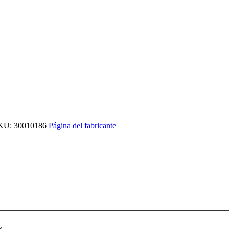
KU: 30010186
Página del fabricante
s