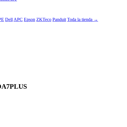
PE
Dell
APC
Epson
ZKTeco
Panduit
Toda la tienda →
ROA7PLUS