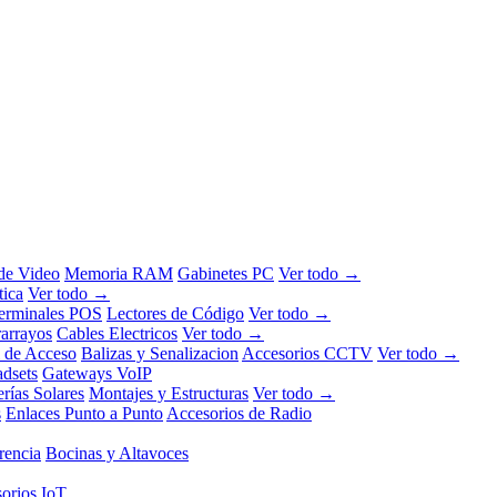
 de Video
Memoria RAM
Gabinetes PC
Ver todo →
tica
Ver todo →
erminales POS
Lectores de Código
Ver todo →
rarrayos
Cables Electricos
Ver todo →
l de Acceso
Balizas y Senalizacion
Accesorios CCTV
Ver todo →
dsets
Gateways VoIP
erías Solares
Montajes y Estructuras
Ver todo →
s
Enlaces Punto a Punto
Accesorios de Radio
rencia
Bocinas y Altavoces
orios IoT