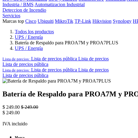
Industria / BMS
Automatizacion Industrial
Deteccion de Incendio
Servicios
Marcas top
Cisco
Ubiquiti
MikroTik
TP-Link
Hikvision
Synology
H
Todos los productos
UPS / Energía
Batería de Respaldo para PROA7M y PROA7PLUS
UPS / Energía
Lista de precios pública
Lista de precios
Lista de precios:
Lista de precios pública
Lista de precios pública
Lista de precios
Lista de precios:
Lista de precios pública
Batería de Respaldo para PROA7M y P
$
249.00
$
249.00
$
249.00
IVA incluido
Marca