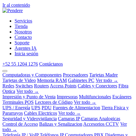
Ir al contenido
Servicios
Tienda
Nosotros
Contacto
Soporte
Agentes IA
Inicia sesión
+52 55 1204 1276
Contáctanos
Computadoras y Componentes
Procesadores
Tarjetas Madre
Tarjetas de Video
Memoria RAM
Gabinetes PC
Ver todo →
Redes
Switches
Routers
Access Points
Cables y Conectores
Fibra
Optica
Ver todo →
Impresión y Punto de Venta
Impresoras
Multifuncionales
Escáneres
Terminales POS
Lectores de Código
Ver todo →
UPS / Energía
UPS
PDU
Fuentes de Alimentacion
Tierra Fisica y
Pararrayos
Cables Electricos
Ver todo →
Seguridad y Videovigilancia
Camaras IP
Camaras Analogicas
Control de Acceso
Balizas y Senalizacion
Accesorios CCTV
Ver
todo →
Telefonía IP / VoIP
Teléfonos IP
Conmutadores PBX
Diademas y