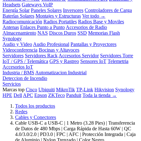
Headsets
Gateways VoIP
Energía Solar
Paneles Solares
Inversores
Controladores de Carga
Baterías Solares
Montajes y Estructuras
Ver todo →
Radiocomunicación
Radios Portatiles
Radios Base y Moviles
Antenas
Enlaces Punto a Punto
Accesorios de Radio
Almacenamiento
NAS
Discos Duros
SSD
Memorias Flash
Synology
Audio y Video
Audio Profesional
Pantallas y Proyectores
Videoconferencia
Bocinas y Altavoces
Servidores
Servidores Rack
Accesorios Servidor
Servidores Torre
IoT / GPS / Telemática
GPS y Rastreo
Sensores IoT
Telemetria
Accesorios IoT
Industria / BMS
Automatizacion Industrial
Deteccion de Incendio
Servicios
Marcas top
Cisco
Ubiquiti
MikroTik
TP-Link
Hikvision
Synology
HPE
Dell
APC
Epson
ZKTeco
Panduit
Toda la tienda →
Todos los productos
Redes
Cables y Conectores
Cable USB-C a USB-C | 1 Metro (3.28 Pies) | Transferencia
de Datos de 480 Mbps | Carga Rápida de Hasta 60W | QC
4.0/3.0/2.0 | PD3.0 | FPC | AFC | Protección Integrada | Caja
de Aluminio | Nylon Trenzado | Color Negro