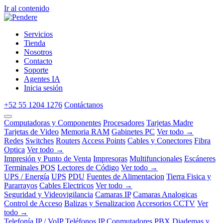
Ir al contenido
Servicios
Tienda
Nosotros
Contacto
Soporte
Agentes IA
Inicia sesión
+52 55 1204 1276
Contáctanos
Computadoras y Componentes
Procesadores
Tarjetas Madre
Tarjetas de Video
Memoria RAM
Gabinetes PC
Ver todo →
Redes
Switches
Routers
Access Points
Cables y Conectores
Fibra
Optica
Ver todo →
Impresión y Punto de Venta
Impresoras
Multifuncionales
Escáneres
Terminales POS
Lectores de Código
Ver todo →
UPS / Energía
UPS
PDU
Fuentes de Alimentacion
Tierra Fisica y
Pararrayos
Cables Electricos
Ver todo →
Seguridad y Videovigilancia
Camaras IP
Camaras Analogicas
Control de Acceso
Balizas y Senalizacion
Accesorios CCTV
Ver
todo →
Telefonía IP / VoIP
Teléfonos IP
Conmutadores PBX
Diademas y