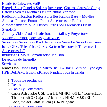
Headsets
Gateways VoIP
Energía Solar
Paneles Solares
Inversores
Controladores de Carga
Baterías Solares
Montajes y Estructuras
Ver todo →
Radiocomunicación
Radios Portatiles
Radios Base y Moviles
Antenas
Enlaces Punto a Punto
Accesorios de Radio
Almacenamiento
NAS
Discos Duros
SSD
Memorias Flash
Synology
Audio y Video
Audio Profesional
Pantallas y Proyectores
Videoconferencia
Bocinas y Altavoces
Servidores
Servidores Rack
Accesorios Servidor
Servidores Torre
IoT / GPS / Telemática
GPS y Rastreo
Sensores IoT
Telemetria
Accesorios IoT
Industria / BMS
Automatizacion Industrial
Deteccion de Incendio
Servicios
Marcas top
Cisco
Ubiquiti
MikroTik
TP-Link
Hikvision
Synology
HPE
Dell
APC
Epson
ZKTeco
Panduit
Toda la tienda →
Todos los productos
Redes
Cables y Conectores
Cable Adaptador USB C a HDMI 4K@60Hz / Convertidor
Thunderbolt 3 / Caja de Aluminio / HDMI V2.0 / 3D /
Longitud del Cable 10 cm (3.94 Pulgadas)
Cables y Conectores