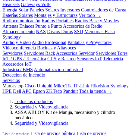
Headsets
Gateways VoIP
Energía Solar
Paneles Solares
Inversores
Controladores de Carga
Baterías Solares
Montajes y Estructuras
Ver todo →
Radiocomunicación
Radios Portatiles
Radios Base y Moviles
Antenas
Enlaces Punto a Punto
Accesorios de Radio
Almacenamiento
NAS
Discos Duros
SSD
Memorias Flash
Synology
Audio y Video
Audio Profesional
Pantallas y Proyectores
Videoconferencia
Bocinas y Altavoces
Servidores
Servidores Rack
Accesorios Servidor
Servidores Torre
IoT / GPS / Telemática
GPS y Rastreo
Sensores IoT
Telemetria
Accesorios IoT
Industria / BMS
Automatizacion Industrial
Deteccion de Incendio
Servicios
Marcas top
Cisco
Ubiquiti
MikroTik
TP-Link
Hikvision
Synology
HPE
Dell
APC
Epson
ZKTeco
Panduit
Toda la tienda →
Todos los productos
Seguridad y Videovigilancia
ASSA ABLOY Kit de Manija, mecanismo y cilindro
mecánico
Seguridad y Videovigilancia
Lista de precios pública
Lista de precios
Lista de precios: