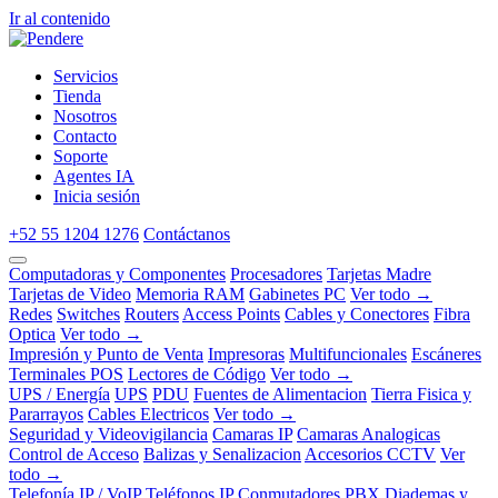
Ir al contenido
Servicios
Tienda
Nosotros
Contacto
Soporte
Agentes IA
Inicia sesión
+52 55 1204 1276
Contáctanos
Computadoras y Componentes
Procesadores
Tarjetas Madre
Tarjetas de Video
Memoria RAM
Gabinetes PC
Ver todo →
Redes
Switches
Routers
Access Points
Cables y Conectores
Fibra
Optica
Ver todo →
Impresión y Punto de Venta
Impresoras
Multifuncionales
Escáneres
Terminales POS
Lectores de Código
Ver todo →
UPS / Energía
UPS
PDU
Fuentes de Alimentacion
Tierra Fisica y
Pararrayos
Cables Electricos
Ver todo →
Seguridad y Videovigilancia
Camaras IP
Camaras Analogicas
Control de Acceso
Balizas y Senalizacion
Accesorios CCTV
Ver
todo →
Telefonía IP / VoIP
Teléfonos IP
Conmutadores PBX
Diademas y