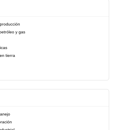
 producción
petróleo y gas
icas
en tierra
manejo
bración
ndustrial