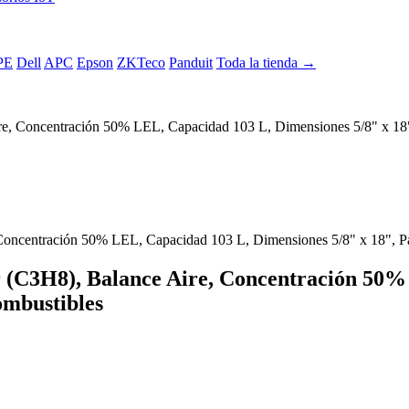
PE
Dell
APC
Epson
ZKTeco
Panduit
Toda la tienda →
Aire, Concentración 50% LEL, Capacidad 103 L, Dimensiones 5/8" x
r (C3H8), Balance Aire, Concentración 50%
mbustibles