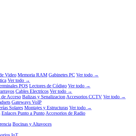
 de Video
Memoria RAM
Gabinetes PC
Ver todo →
tica
Ver todo →
erminales POS
Lectores de Código
Ver todo →
rarrayos
Cables Electricos
Ver todo →
l de Acceso
Balizas y Senalizacion
Accesorios CCTV
Ver todo →
dsets
Gateways VoIP
erías Solares
Montajes y Estructuras
Ver todo →
s
Enlaces Punto a Punto
Accesorios de Radio
rencia
Bocinas y Altavoces
orios IoT