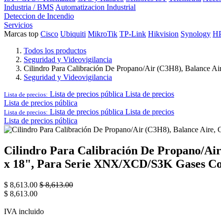
Industria / BMS
Automatizacion Industrial
Deteccion de Incendio
Servicios
Marcas top
Cisco
Ubiquiti
MikroTik
TP-Link
Hikvision
Synology
H
Todos los productos
Seguridad y Videovigilancia
Cilindro Para Calibración De Propano/Air (C3H8), Balance 
Seguridad y Videovigilancia
Lista de precios pública
Lista de precios
Lista de precios:
Lista de precios pública
Lista de precios pública
Lista de precios
Lista de precios:
Lista de precios pública
Cilindro Para Calibración De Propano/Ai
x 18", Para Serie XNX/XCD/S3K Gases Co
$
8,613.00
$
8,613.00
$
8,613.00
IVA incluido