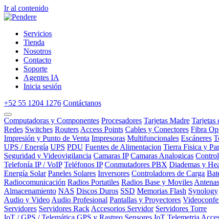
Ir al contenido
Servicios
Tienda
Nosotros
Contacto
Soporte
Agentes IA
Inicia sesión
+52 55 1204 1276
Contáctanos
Computadoras y Componentes
Procesadores
Tarjetas Madre
Tarjetas
Redes
Switches
Routers
Access Points
Cables y Conectores
Fibra Op
Impresión y Punto de Venta
Impresoras
Multifuncionales
Escáneres
T
UPS / Energía
UPS
PDU
Fuentes de Alimentacion
Tierra Fisica y Pa
Seguridad y Videovigilancia
Camaras IP
Camaras Analogicas
Contro
Telefonía IP / VoIP
Teléfonos IP
Conmutadores PBX
Diademas y Hea
Energía Solar
Paneles Solares
Inversores
Controladores de Carga
Bat
Radiocomunicación
Radios Portatiles
Radios Base y Moviles
Antena
Almacenamiento
NAS
Discos Duros
SSD
Memorias Flash
Synology
Audio y Video
Audio Profesional
Pantallas y Proyectores
Videoconfe
Servidores
Servidores Rack
Accesorios Servidor
Servidores Torre
IoT / GPS / Telemática
GPS y Rastreo
Sensores IoT
Telemetria
Acces