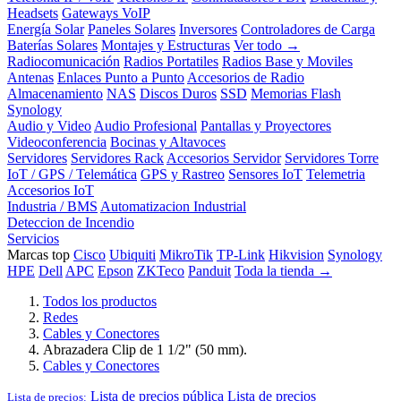
Headsets
Gateways VoIP
Energía Solar
Paneles Solares
Inversores
Controladores de Carga
Baterías Solares
Montajes y Estructuras
Ver todo →
Radiocomunicación
Radios Portatiles
Radios Base y Moviles
Antenas
Enlaces Punto a Punto
Accesorios de Radio
Almacenamiento
NAS
Discos Duros
SSD
Memorias Flash
Synology
Audio y Video
Audio Profesional
Pantallas y Proyectores
Videoconferencia
Bocinas y Altavoces
Servidores
Servidores Rack
Accesorios Servidor
Servidores Torre
IoT / GPS / Telemática
GPS y Rastreo
Sensores IoT
Telemetria
Accesorios IoT
Industria / BMS
Automatizacion Industrial
Deteccion de Incendio
Servicios
Marcas top
Cisco
Ubiquiti
MikroTik
TP-Link
Hikvision
Synology
HPE
Dell
APC
Epson
ZKTeco
Panduit
Toda la tienda →
Todos los productos
Redes
Cables y Conectores
Abrazadera Clip de 1 1/2" (50 mm).
Cables y Conectores
Lista de precios pública
Lista de precios
Lista de precios: