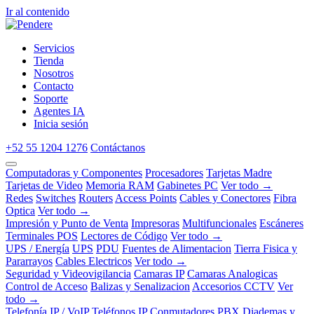
Ir al contenido
Servicios
Tienda
Nosotros
Contacto
Soporte
Agentes IA
Inicia sesión
+52 55 1204 1276
Contáctanos
Computadoras y Componentes
Procesadores
Tarjetas Madre
Tarjetas de Video
Memoria RAM
Gabinetes PC
Ver todo →
Redes
Switches
Routers
Access Points
Cables y Conectores
Fibra
Optica
Ver todo →
Impresión y Punto de Venta
Impresoras
Multifuncionales
Escáneres
Terminales POS
Lectores de Código
Ver todo →
UPS / Energía
UPS
PDU
Fuentes de Alimentacion
Tierra Fisica y
Pararrayos
Cables Electricos
Ver todo →
Seguridad y Videovigilancia
Camaras IP
Camaras Analogicas
Control de Acceso
Balizas y Senalizacion
Accesorios CCTV
Ver
todo →
Telefonía IP / VoIP
Teléfonos IP
Conmutadores PBX
Diademas y