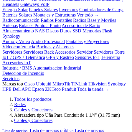
Headsets
Gateways VoIP
Energía Solar
Paneles Solares
Inversores
Controladores de Carga
Baterías Solares
Montajes y Estructuras
Ver todo →
Radiocomunicación
Radios Portatiles
Radios Base y Moviles
Antenas
Enlaces Punto a Punto
Accesorios de Radio
Almacenamiento
NAS
Discos Duros
SSD
Memorias Flash
Synology
Audio y Video
Audio Profesional
Pantallas y Proyectores
Videoconferencia
Bocinas y Altavoces
Servidores
Servidores Rack
Accesorios Servidor
Servidores Torre
IoT / GPS / Telemática
GPS y Rastreo
Sensores IoT
Telemetria
Accesorios IoT
Industria / BMS
Automatizacion Industrial
Deteccion de Incendio
Servicios
Marcas top
Cisco
Ubiquiti
MikroTik
TP-Link
Hikvision
Synology
HPE
Dell
APC
Epson
ZKTeco
Panduit
Toda la tienda →
Todos los productos
Redes
Cables y Conectores
Abrazadera tipo Uña Para Conduit de 1 1/4" (31.75 mm)
Cables y Conectores
Lista de precios pública
Lista de precios
Lista de precios: