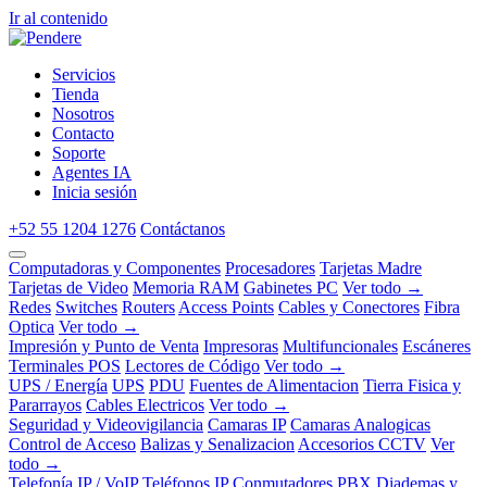
Ir al contenido
Servicios
Tienda
Nosotros
Contacto
Soporte
Agentes IA
Inicia sesión
+52 55 1204 1276
Contáctanos
Computadoras y Componentes
Procesadores
Tarjetas Madre
Tarjetas de Video
Memoria RAM
Gabinetes PC
Ver todo →
Redes
Switches
Routers
Access Points
Cables y Conectores
Fibra
Optica
Ver todo →
Impresión y Punto de Venta
Impresoras
Multifuncionales
Escáneres
Terminales POS
Lectores de Código
Ver todo →
UPS / Energía
UPS
PDU
Fuentes de Alimentacion
Tierra Fisica y
Pararrayos
Cables Electricos
Ver todo →
Seguridad y Videovigilancia
Camaras IP
Camaras Analogicas
Control de Acceso
Balizas y Senalizacion
Accesorios CCTV
Ver
todo →
Telefonía IP / VoIP
Teléfonos IP
Conmutadores PBX
Diademas y