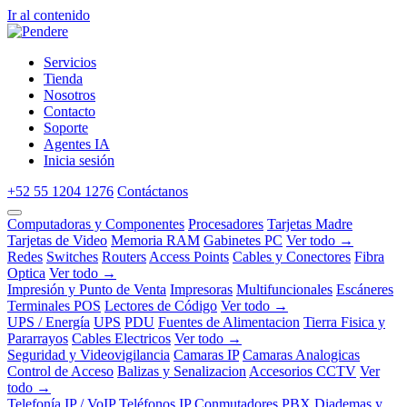
Ir al contenido
Servicios
Tienda
Nosotros
Contacto
Soporte
Agentes IA
Inicia sesión
+52 55 1204 1276
Contáctanos
Computadoras y Componentes
Procesadores
Tarjetas Madre
Tarjetas de Video
Memoria RAM
Gabinetes PC
Ver todo →
Redes
Switches
Routers
Access Points
Cables y Conectores
Fibra
Optica
Ver todo →
Impresión y Punto de Venta
Impresoras
Multifuncionales
Escáneres
Terminales POS
Lectores de Código
Ver todo →
UPS / Energía
UPS
PDU
Fuentes de Alimentacion
Tierra Fisica y
Pararrayos
Cables Electricos
Ver todo →
Seguridad y Videovigilancia
Camaras IP
Camaras Analogicas
Control de Acceso
Balizas y Senalizacion
Accesorios CCTV
Ver
todo →
Telefonía IP / VoIP
Teléfonos IP
Conmutadores PBX
Diademas y