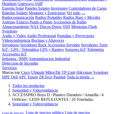
Headsets
Gateways VoIP
Energía Solar
Paneles Solares
Inversores
Controladores de Carga
Baterías Solares
Montajes y Estructuras
Ver todo →
Radiocomunicación
Radios Portatiles
Radios Base y Moviles
Antenas
Enlaces Punto a Punto
Accesorios de Radio
Almacenamiento
NAS
Discos Duros
SSD
Memorias Flash
Synology
Audio y Video
Audio Profesional
Pantallas y Proyectores
Videoconferencia
Bocinas y Altavoces
Servidores
Servidores Rack
Accesorios Servidor
Servidores Torre
IoT / GPS / Telemática
GPS y Rastreo
Sensores IoT
Telemetria
Accesorios IoT
Industria / BMS
Automatizacion Industrial
Deteccion de Incendio
Servicios
Marcas top
Cisco
Ubiquiti
MikroTik
TP-Link
Hikvision
Synology
HPE
Dell
APC
Epson
ZKTeco
Panduit
Toda la tienda →
Todos los productos
Seguridad y Videovigilancia
ACCESSPRO Boya D / Plastico Duradero / Amarilla / 4
Orificios / LEDS REFLEJANTES / 20 Toneladas.
Seguridad y Videovigilancia
Lista de precios pública
Lista de precios
Lista de precios: