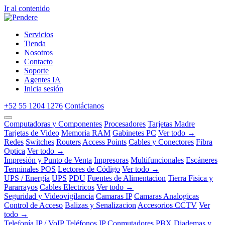
Ir al contenido
Servicios
Tienda
Nosotros
Contacto
Soporte
Agentes IA
Inicia sesión
+52 55 1204 1276
Contáctanos
Computadoras y Componentes
Procesadores
Tarjetas Madre
Tarjetas de Video
Memoria RAM
Gabinetes PC
Ver todo →
Redes
Switches
Routers
Access Points
Cables y Conectores
Fibra
Optica
Ver todo →
Impresión y Punto de Venta
Impresoras
Multifuncionales
Escáneres
Terminales POS
Lectores de Código
Ver todo →
UPS / Energía
UPS
PDU
Fuentes de Alimentacion
Tierra Fisica y
Pararrayos
Cables Electricos
Ver todo →
Seguridad y Videovigilancia
Camaras IP
Camaras Analogicas
Control de Acceso
Balizas y Senalizacion
Accesorios CCTV
Ver
todo →
Telefonía IP / VoIP
Teléfonos IP
Conmutadores PBX
Diademas y