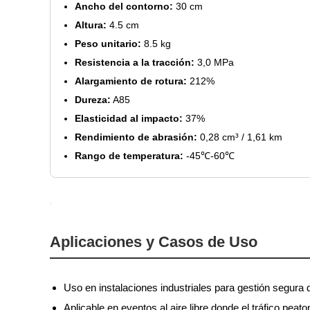
Ancho del contorno:
30 cm
Altura:
4.5 cm
Peso unitario:
8.5 kg
Resistencia a la tracción:
3,0 MPa
Alargamiento de rotura:
212%
Dureza:
A85
Elasticidad al impacto:
37%
Rendimiento de abrasión:
0,28 cm³ / 1,61 km
Rango de temperatura:
-45℃-60℃
Aplicaciones y Casos de Uso
Uso en instalaciones industriales para gestión segura 
Aplicable en eventos al aire libre donde el tráfico peaton