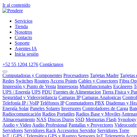
Ir al contenido
Servicios
Tienda
Nosotros
Contacto
Soporte
Agentes IA
Inicia sesión
+52 55 1204 1276
Contáctanos
Computadoras y Componentes
Procesadores
Tarjetas Madre
Tarjetas
Redes
Switches
Routers
Access Points
Cables y Conectores
Fibra Op
Impresión y Punto de Venta
Impresoras
Multifuncionales
Escáneres
T
UPS / Energía
UPS
PDU
Fuentes de Alimentacion
Tierra Fisica y Pa
Seguridad y Videovigilancia
Camaras IP
Camaras Analogicas
Contro
Telefonía IP / VoIP
Teléfonos IP
Conmutadores PBX
Diademas y Hea
Energía Solar
Paneles Solares
Inversores
Controladores de Carga
Bat
Radiocomunicación
Radios Portatiles
Radios Base y Moviles
Antena
Almacenamiento
NAS
Discos Duros
SSD
Memorias Flash
Synology
Audio y Video
Audio Profesional
Pantallas y Proyectores
Videoconfe
Servidores
Servidores Rack
Accesorios Servidor
Servidores Torre
IoT / GPS / Telemática
GPS y Rastreo
Sensores IoT
Telemetria
Acces