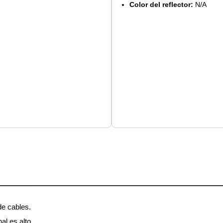
Color del reflector:
N/A
de cables.
al es alto.