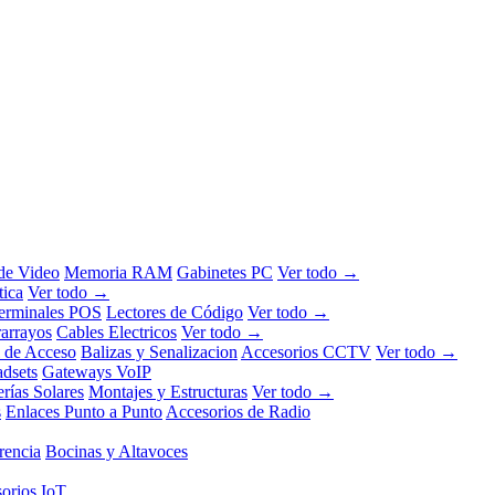
 de Video
Memoria RAM
Gabinetes PC
Ver todo →
tica
Ver todo →
erminales POS
Lectores de Código
Ver todo →
rarrayos
Cables Electricos
Ver todo →
l de Acceso
Balizas y Senalizacion
Accesorios CCTV
Ver todo →
dsets
Gateways VoIP
erías Solares
Montajes y Estructuras
Ver todo →
s
Enlaces Punto a Punto
Accesorios de Radio
rencia
Bocinas y Altavoces
orios IoT