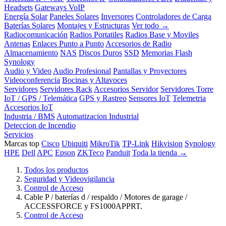
Headsets
Gateways VoIP
Energía Solar
Paneles Solares
Inversores
Controladores de Carga
Baterías Solares
Montajes y Estructuras
Ver todo →
Radiocomunicación
Radios Portatiles
Radios Base y Moviles
Antenas
Enlaces Punto a Punto
Accesorios de Radio
Almacenamiento
NAS
Discos Duros
SSD
Memorias Flash
Synology
Audio y Video
Audio Profesional
Pantallas y Proyectores
Videoconferencia
Bocinas y Altavoces
Servidores
Servidores Rack
Accesorios Servidor
Servidores Torre
IoT / GPS / Telemática
GPS y Rastreo
Sensores IoT
Telemetria
Accesorios IoT
Industria / BMS
Automatizacion Industrial
Deteccion de Incendio
Servicios
Marcas top
Cisco
Ubiquiti
MikroTik
TP-Link
Hikvision
Synology
HPE
Dell
APC
Epson
ZKTeco
Panduit
Toda la tienda →
Todos los productos
Seguridad y Videovigilancia
Control de Acceso
Cable P / baterías d / respaldo / Motores de garage /
ACCESSFORCE y FS1000APPRT.
Control de Acceso