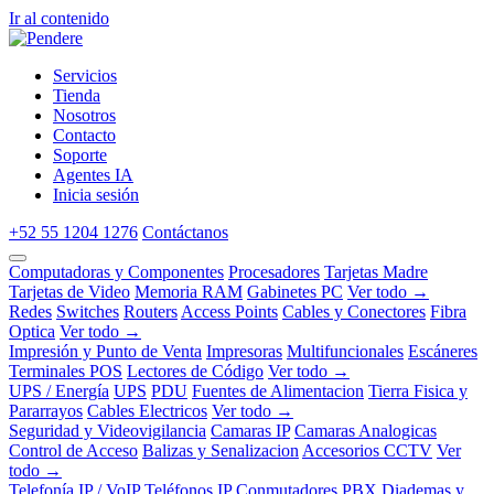
Ir al contenido
Servicios
Tienda
Nosotros
Contacto
Soporte
Agentes IA
Inicia sesión
+52 55 1204 1276
Contáctanos
Computadoras y Componentes
Procesadores
Tarjetas Madre
Tarjetas de Video
Memoria RAM
Gabinetes PC
Ver todo →
Redes
Switches
Routers
Access Points
Cables y Conectores
Fibra
Optica
Ver todo →
Impresión y Punto de Venta
Impresoras
Multifuncionales
Escáneres
Terminales POS
Lectores de Código
Ver todo →
UPS / Energía
UPS
PDU
Fuentes de Alimentacion
Tierra Fisica y
Pararrayos
Cables Electricos
Ver todo →
Seguridad y Videovigilancia
Camaras IP
Camaras Analogicas
Control de Acceso
Balizas y Senalizacion
Accesorios CCTV
Ver
todo →
Telefonía IP / VoIP
Teléfonos IP
Conmutadores PBX
Diademas y