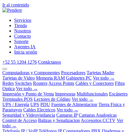
Ir al contenido
Servicios
Tienda
Nosotros
Contacto
Soporte
Agentes IA
Inicia sesión
+52 55 1204 1276
Contáctanos
Computadoras y Componentes
Procesadores
Tarjetas Madre
Tarjetas de Video
Memoria RAM
Gabinetes PC
Ver todo →
Redes
Switches
Routers
Access Points
Cables y Conectores
Fibra
Optica
Ver todo →
Impresión y Punto de Venta
Impresoras
Multifuncionales
Escáneres
Terminales POS
Lectores de Código
Ver todo →
UPS / Energía
UPS
PDU
Fuentes de Alimentacion
Tierra Fisica y
Pararrayos
Cables Electricos
Ver todo →
Seguridad y Videovigilancia
Camaras IP
Camaras Analogicas
Control de Acceso
Balizas y Senalizacion
Accesorios CCTV
Ver
todo →
Telefonía IP / VoIP
Teléfonos IP
Conmutadores PBX
Diademas y