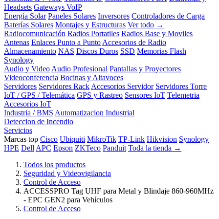
Headsets
Gateways VoIP
Energía Solar
Paneles Solares
Inversores
Controladores de Carga
Baterías Solares
Montajes y Estructuras
Ver todo →
Radiocomunicación
Radios Portatiles
Radios Base y Moviles
Antenas
Enlaces Punto a Punto
Accesorios de Radio
Almacenamiento
NAS
Discos Duros
SSD
Memorias Flash
Synology
Audio y Video
Audio Profesional
Pantallas y Proyectores
Videoconferencia
Bocinas y Altavoces
Servidores
Servidores Rack
Accesorios Servidor
Servidores Torre
IoT / GPS / Telemática
GPS y Rastreo
Sensores IoT
Telemetria
Accesorios IoT
Industria / BMS
Automatizacion Industrial
Deteccion de Incendio
Servicios
Marcas top
Cisco
Ubiquiti
MikroTik
TP-Link
Hikvision
Synology
HPE
Dell
APC
Epson
ZKTeco
Panduit
Toda la tienda →
Todos los productos
Seguridad y Videovigilancia
Control de Acceso
ACCESSPRO Tag UHF para Metal y Blindaje 860-960MHz
- EPC GEN2 para Vehículos
Control de Acceso