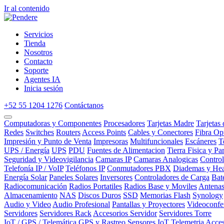
Ir al contenido
Servicios
Tienda
Nosotros
Contacto
Soporte
Agentes IA
Inicia sesión
+52 55 1204 1276
Contáctanos
Computadoras y Componentes
Procesadores
Tarjetas Madre
Tarjetas
Redes
Switches
Routers
Access Points
Cables y Conectores
Fibra Op
Impresión y Punto de Venta
Impresoras
Multifuncionales
Escáneres
T
UPS / Energía
UPS
PDU
Fuentes de Alimentacion
Tierra Fisica y Pa
Seguridad y Videovigilancia
Camaras IP
Camaras Analogicas
Contro
Telefonía IP / VoIP
Teléfonos IP
Conmutadores PBX
Diademas y Hea
Energía Solar
Paneles Solares
Inversores
Controladores de Carga
Bat
Radiocomunicación
Radios Portatiles
Radios Base y Moviles
Antena
Almacenamiento
NAS
Discos Duros
SSD
Memorias Flash
Synology
Audio y Video
Audio Profesional
Pantallas y Proyectores
Videoconfe
Servidores
Servidores Rack
Accesorios Servidor
Servidores Torre
IoT / GPS / Telemática
GPS y Rastreo
Sensores IoT
Telemetria
Acces