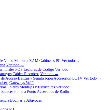
 de Video
Memoria RAM
Gabinetes PC
Ver todo →
tica
Ver todo →
erminales POS
Lectores de Código
Ver todo →
rarrayos
Cables Electricos
Ver todo →
l de Acceso
Balizas y Senalizacion
Accesorios CCTV
Ver todo →
dsets
Gateways VoIP
erías Solares
Montajes y Estructuras
Ver todo →
s
Enlaces Punto a Punto
Accesorios de Radio
rencia
Bocinas y Altavoces
orios IoT