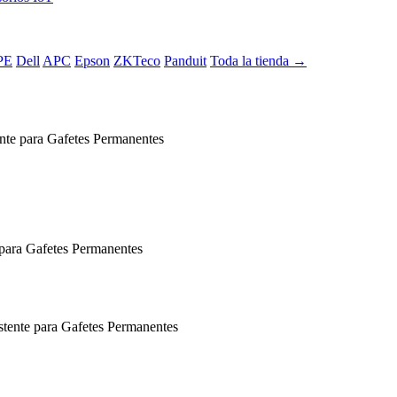
PE
Dell
APC
Epson
ZKTeco
Panduit
Toda la tienda →
te para Gafetes Permanentes