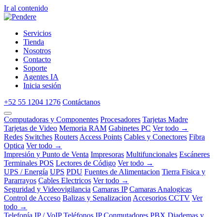
Ir al contenido
Servicios
Tienda
Nosotros
Contacto
Soporte
Agentes IA
Inicia sesión
+52 55 1204 1276
Contáctanos
Computadoras y Componentes
Procesadores
Tarjetas Madre
Tarjetas de Video
Memoria RAM
Gabinetes PC
Ver todo →
Redes
Switches
Routers
Access Points
Cables y Conectores
Fibra
Optica
Ver todo →
Impresión y Punto de Venta
Impresoras
Multifuncionales
Escáneres
Terminales POS
Lectores de Código
Ver todo →
UPS / Energía
UPS
PDU
Fuentes de Alimentacion
Tierra Fisica y
Pararrayos
Cables Electricos
Ver todo →
Seguridad y Videovigilancia
Camaras IP
Camaras Analogicas
Control de Acceso
Balizas y Senalizacion
Accesorios CCTV
Ver
todo →
Telefonía IP / VoIP
Teléfonos IP
Conmutadores PBX
Diademas y