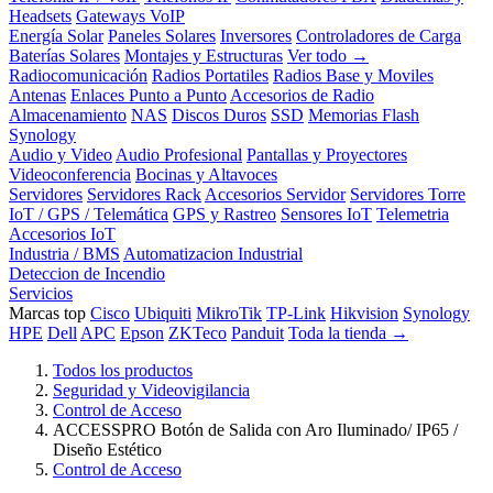
Headsets
Gateways VoIP
Energía Solar
Paneles Solares
Inversores
Controladores de Carga
Baterías Solares
Montajes y Estructuras
Ver todo →
Radiocomunicación
Radios Portatiles
Radios Base y Moviles
Antenas
Enlaces Punto a Punto
Accesorios de Radio
Almacenamiento
NAS
Discos Duros
SSD
Memorias Flash
Synology
Audio y Video
Audio Profesional
Pantallas y Proyectores
Videoconferencia
Bocinas y Altavoces
Servidores
Servidores Rack
Accesorios Servidor
Servidores Torre
IoT / GPS / Telemática
GPS y Rastreo
Sensores IoT
Telemetria
Accesorios IoT
Industria / BMS
Automatizacion Industrial
Deteccion de Incendio
Servicios
Marcas top
Cisco
Ubiquiti
MikroTik
TP-Link
Hikvision
Synology
HPE
Dell
APC
Epson
ZKTeco
Panduit
Toda la tienda →
Todos los productos
Seguridad y Videovigilancia
Control de Acceso
ACCESSPRO Botón de Salida con Aro Iluminado/ IP65 /
Diseño Estético
Control de Acceso