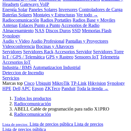
Headsets
Gateways VoIP
Energía Solar
Paneles Solares
Inversores
Controladores de Carga
Baterías Solares
Montajes y Estructuras
Ver todo →
Radiocomunicación
Radios Portatiles
Radios Base y Moviles
Antenas
Enlaces Punto a Punto
Accesorios de Radio
Almacenamiento
NAS
Discos Duros
SSD
Memorias Flash
Synology
Audio y Video
Audio Profesional
Pantallas y Proyectores
Videoconferencia
Bocinas y Altavoces
Servidores
Servidores Rack
Accesorios Servidor
Servidores Torre
IoT / GPS / Telemática
GPS y Rastreo
Sensores IoT
Telemetria
Accesorios IoT
Industria / BMS
Automatizacion Industrial
Deteccion de Incendio
Servicios
Marcas top
Cisco
Ubiquiti
MikroTik
TP-Link
Hikvision
Synology
HPE
Dell
APC
Epson
ZKTeco
Panduit
Toda la tienda →
Todos los productos
Radiocomunicación
ABELL Cable de programación para radio X1PRO
Radiocomunicación
Lista de precios pública
Lista de precios
Lista de precios:
Lista de precios pública