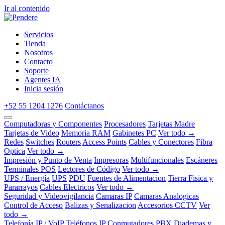
Ir al contenido
Servicios
Tienda
Nosotros
Contacto
Soporte
Agentes IA
Inicia sesión
+52 55 1204 1276
Contáctanos
Computadoras y Componentes
Procesadores
Tarjetas Madre
Tarjetas de Video
Memoria RAM
Gabinetes PC
Ver todo →
Redes
Switches
Routers
Access Points
Cables y Conectores
Fibra
Optica
Ver todo →
Impresión y Punto de Venta
Impresoras
Multifuncionales
Escáneres
Terminales POS
Lectores de Código
Ver todo →
UPS / Energía
UPS
PDU
Fuentes de Alimentacion
Tierra Fisica y
Pararrayos
Cables Electricos
Ver todo →
Seguridad y Videovigilancia
Camaras IP
Camaras Analogicas
Control de Acceso
Balizas y Senalizacion
Accesorios CCTV
Ver
todo →
Telefonía IP / VoIP
Teléfonos IP
Conmutadores PBX
Diademas y