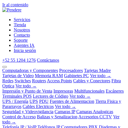
Ir al contenido
Servicios
Tienda
Nosotros
Contacto
Soporte
Agentes IA
Inicia sesión
+52 55 1204 1276
Contáctanos
Computadoras y Componentes
Procesadores
Tarjetas Madre
Tarjetas de Video
Memoria RAM
Gabinetes PC
Ver todo →
Redes
Switches
Routers
Access Points
Cables y Conectores
Fibra
Optica
Ver todo →
Impresión y Punto de Venta
Impresoras
Multifuncionales
Escáneres
Terminales POS
Lectores de Código
Ver todo →
UPS / Energía
UPS
PDU
Fuentes de Alimentacion
Tierra Fisica y
Pararrayos
Cables Electricos
Ver todo →
Seguridad y Videovigilancia
Camaras IP
Camaras Analogicas
Control de Acceso
Balizas y Senalizacion
Accesorios CCTV
Ver
todo →
Telefonía IP / VoIP
Teléfonos IP
Conmutadores PBX
Diademas y