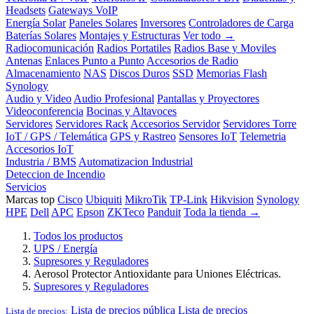
Headsets
Gateways VoIP
Energía Solar
Paneles Solares
Inversores
Controladores de Carga
Baterías Solares
Montajes y Estructuras
Ver todo →
Radiocomunicación
Radios Portatiles
Radios Base y Moviles
Antenas
Enlaces Punto a Punto
Accesorios de Radio
Almacenamiento
NAS
Discos Duros
SSD
Memorias Flash
Synology
Audio y Video
Audio Profesional
Pantallas y Proyectores
Videoconferencia
Bocinas y Altavoces
Servidores
Servidores Rack
Accesorios Servidor
Servidores Torre
IoT / GPS / Telemática
GPS y Rastreo
Sensores IoT
Telemetria
Accesorios IoT
Industria / BMS
Automatizacion Industrial
Deteccion de Incendio
Servicios
Marcas top
Cisco
Ubiquiti
MikroTik
TP-Link
Hikvision
Synology
HPE
Dell
APC
Epson
ZKTeco
Panduit
Toda la tienda →
Todos los productos
UPS / Energía
Supresores y Reguladores
Aerosol Protector Antioxidante para Uniones Eléctricas.
Supresores y Reguladores
Lista de precios pública
Lista de precios
Lista de precios: