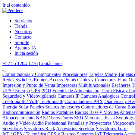
Ir al contenido
Servicios
Tienda
Nosotros
Contacto
Soporte
Agentes IA
Inicia sesión
+52 55 1204 1276
Contáctanos
Computadoras y Componentes
Procesadores
Tarjetas Madre
Tarjetas
Redes
Switches
Routers
Access Points
Cables y Conectores
Fibra Op
Impresión y Punto de Venta
Impresoras
Multifuncionales
Escáneres
T
UPS / Energía
UPS
PDU
Fuentes de Alimentacion
Tierra Fisica y Pa
Seguridad y Videovigilancia
Camaras IP
Camaras Analogicas
Contro
Telefonía IP / VoIP
Teléfonos IP
Conmutadores PBX
Diademas y Hea
Energía Solar
Paneles Solares
Inversores
Controladores de Carga
Bat
Radiocomunicación
Radios Portatiles
Radios Base y Moviles
Antena
Almacenamiento
NAS
Discos Duros
SSD
Memorias Flash
Synology
Audio y Video
Audio Profesional
Pantallas y Proyectores
Videoconfe
Servidores
Servidores Rack
Accesorios Servidor
Servidores Torre
IoT / GPS / Telemática
GPS y Rastreo
Sensores IoT
Telemetria
Acces