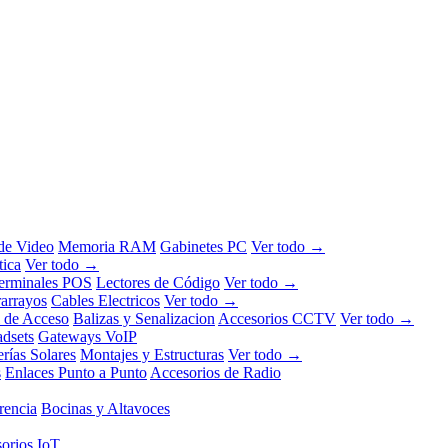
 de Video
Memoria RAM
Gabinetes PC
Ver todo →
tica
Ver todo →
erminales POS
Lectores de Código
Ver todo →
rarrayos
Cables Electricos
Ver todo →
l de Acceso
Balizas y Senalizacion
Accesorios CCTV
Ver todo →
dsets
Gateways VoIP
erías Solares
Montajes y Estructuras
Ver todo →
s
Enlaces Punto a Punto
Accesorios de Radio
rencia
Bocinas y Altavoces
orios IoT