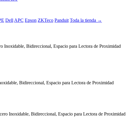
PE
Dell
APC
Epson
ZKTeco
Panduit
Toda la tienda →
ro Inoxidable, Bidireccional, Espacio para Lectora de Proximidad