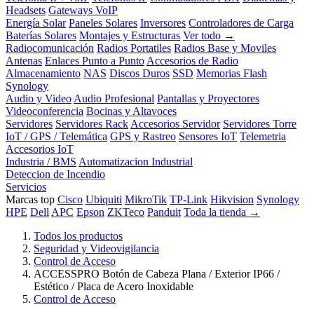
Headsets
Gateways VoIP
Energía Solar
Paneles Solares
Inversores
Controladores de Carga
Baterías Solares
Montajes y Estructuras
Ver todo →
Radiocomunicación
Radios Portatiles
Radios Base y Moviles
Antenas
Enlaces Punto a Punto
Accesorios de Radio
Almacenamiento
NAS
Discos Duros
SSD
Memorias Flash
Synology
Audio y Video
Audio Profesional
Pantallas y Proyectores
Videoconferencia
Bocinas y Altavoces
Servidores
Servidores Rack
Accesorios Servidor
Servidores Torre
IoT / GPS / Telemática
GPS y Rastreo
Sensores IoT
Telemetria
Accesorios IoT
Industria / BMS
Automatizacion Industrial
Deteccion de Incendio
Servicios
Marcas top
Cisco
Ubiquiti
MikroTik
TP-Link
Hikvision
Synology
HPE
Dell
APC
Epson
ZKTeco
Panduit
Toda la tienda →
Todos los productos
Seguridad y Videovigilancia
Control de Acceso
ACCESSPRO Botón de Cabeza Plana / Exterior IP66 /
Estético / Placa de Acero Inoxidable
Control de Acceso