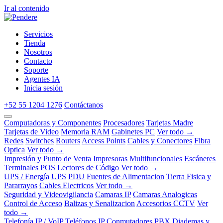
Ir al contenido
Servicios
Tienda
Nosotros
Contacto
Soporte
Agentes IA
Inicia sesión
+52 55 1204 1276
Contáctanos
Computadoras y Componentes
Procesadores
Tarjetas Madre
Tarjetas de Video
Memoria RAM
Gabinetes PC
Ver todo →
Redes
Switches
Routers
Access Points
Cables y Conectores
Fibra
Optica
Ver todo →
Impresión y Punto de Venta
Impresoras
Multifuncionales
Escáneres
Terminales POS
Lectores de Código
Ver todo →
UPS / Energía
UPS
PDU
Fuentes de Alimentacion
Tierra Fisica y
Pararrayos
Cables Electricos
Ver todo →
Seguridad y Videovigilancia
Camaras IP
Camaras Analogicas
Control de Acceso
Balizas y Senalizacion
Accesorios CCTV
Ver
todo →
Telefonía IP / VoIP
Teléfonos IP
Conmutadores PBX
Diademas y