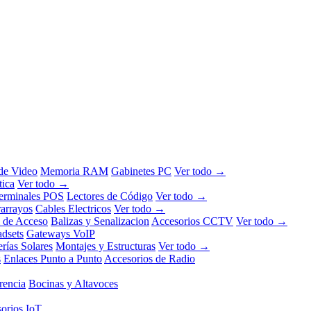
 de Video
Memoria RAM
Gabinetes PC
Ver todo →
tica
Ver todo →
erminales POS
Lectores de Código
Ver todo →
rarrayos
Cables Electricos
Ver todo →
l de Acceso
Balizas y Senalizacion
Accesorios CCTV
Ver todo →
dsets
Gateways VoIP
erías Solares
Montajes y Estructuras
Ver todo →
s
Enlaces Punto a Punto
Accesorios de Radio
rencia
Bocinas y Altavoces
orios IoT