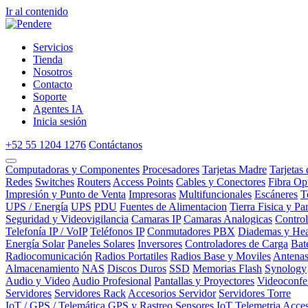
Ir al contenido
Servicios
Tienda
Nosotros
Contacto
Soporte
Agentes IA
Inicia sesión
+52 55 1204 1276
Contáctanos
Computadoras y Componentes
Procesadores
Tarjetas Madre
Tarjetas
Redes
Switches
Routers
Access Points
Cables y Conectores
Fibra Op
Impresión y Punto de Venta
Impresoras
Multifuncionales
Escáneres
T
UPS / Energía
UPS
PDU
Fuentes de Alimentacion
Tierra Fisica y Pa
Seguridad y Videovigilancia
Camaras IP
Camaras Analogicas
Contro
Telefonía IP / VoIP
Teléfonos IP
Conmutadores PBX
Diademas y Hea
Energía Solar
Paneles Solares
Inversores
Controladores de Carga
Bat
Radiocomunicación
Radios Portatiles
Radios Base y Moviles
Antena
Almacenamiento
NAS
Discos Duros
SSD
Memorias Flash
Synology
Audio y Video
Audio Profesional
Pantallas y Proyectores
Videoconfe
Servidores
Servidores Rack
Accesorios Servidor
Servidores Torre
IoT / GPS / Telemática
GPS y Rastreo
Sensores IoT
Telemetria
Acces