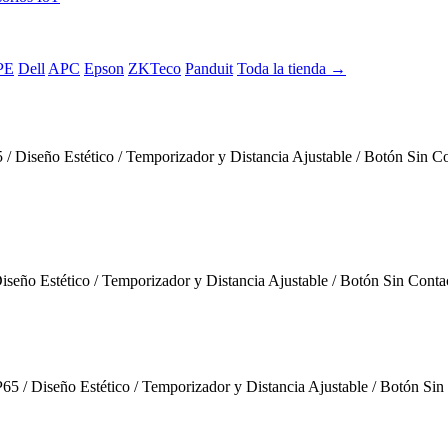
PE
Dell
APC
Epson
ZKTeco
Panduit
Toda la tienda →
iseño Estético / Temporizador y Distancia Ajustable / Botón Sin Co