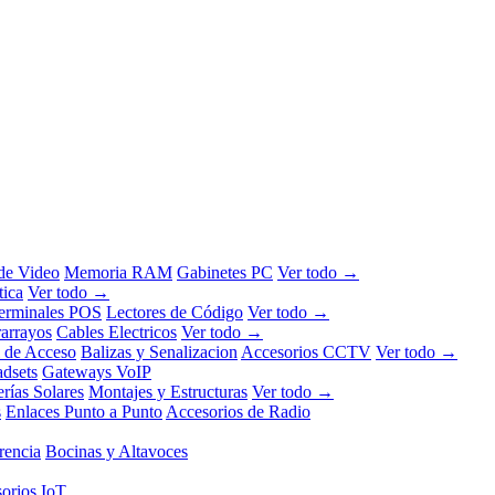
 de Video
Memoria RAM
Gabinetes PC
Ver todo →
tica
Ver todo →
erminales POS
Lectores de Código
Ver todo →
rarrayos
Cables Electricos
Ver todo →
l de Acceso
Balizas y Senalizacion
Accesorios CCTV
Ver todo →
dsets
Gateways VoIP
erías Solares
Montajes y Estructuras
Ver todo →
s
Enlaces Punto a Punto
Accesorios de Radio
rencia
Bocinas y Altavoces
orios IoT