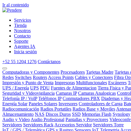
Ir al contenido
Servicios
Tienda
Nosotros
Contacto
Soporte
Agentes IA
Inicia sesión
+52 55 1204 1276
Contáctanos
Computadoras y Componentes
Procesadores
Tarjetas Madre
Tarjetas
Redes
Switches
Routers
Access Points
Cables y Conectores
Fibra Op
Impresión y Punto de Venta
Impresoras
Multifuncionales
Escáneres
T
UPS / Energía
UPS
PDU
Fuentes de Alimentacion
Tierra Fisica y Pa
Seguridad y Videovigilancia
Camaras IP
Camaras Analogicas
Contro
Telefonía IP / VoIP
Teléfonos IP
Conmutadores PBX
Diademas y Hea
Energía Solar
Paneles Solares
Inversores
Controladores de Carga
Bat
Radiocomunicación
Radios Portatiles
Radios Base y Moviles
Antena
Almacenamiento
NAS
Discos Duros
SSD
Memorias Flash
Synology
Audio y Video
Audio Profesional
Pantallas y Proyectores
Videoconfe
Servidores
Servidores Rack
Accesorios Servidor
Servidores Torre
IoT / GPS / Telemática
GPS y Rastreo
Sensores IoT
Telemetria
Acces