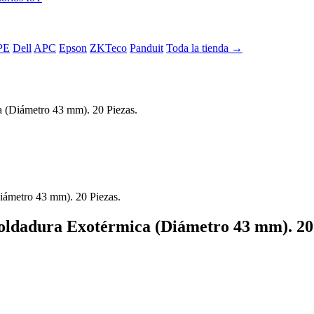
PE
Dell
APC
Epson
ZKTeco
Panduit
Toda la tienda →
 (Diámetro 43 mm). 20 Piezas.
oldadura Exotérmica (Diámetro 43 mm). 20 