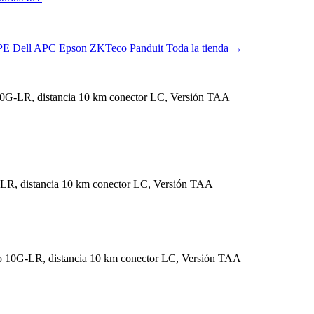
PE
Dell
APC
Epson
ZKTeco
Panduit
Toda la tienda →
-LR, distancia 10 km conector LC, Versión TAA