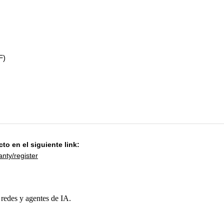
F)
to en el siguiente link:
nty/register
 redes y agentes de IA.