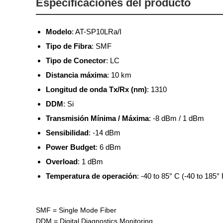
Especificaciones del producto
Modelo
: AT-SP10LRa/I
Tipo de Fibra
: SMF
Tipo de Conector
: LC
Distancia máxima
: 10 km
Longitud de onda Tx/Rx (nm)
: 1310
DDM
: Si
Transmisión Mínima / Máxima
: -8 dBm / 1 dBm
Sensibilidad
: -14 dBm
Power Budget
: 6 dBm
Overload
: 1 dBm
Temperatura de operación
: -40 to 85° C (-40 to 185° 
SMF = Single Mode Fiber
DDM = Digital Diagnostics Monitoring