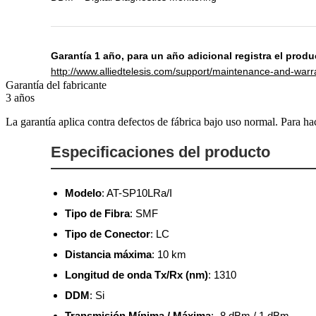
Garantía 1 año, para un año adicional registra el produc
http://www.alliedtelesis.com/support/maintenance-and-warra
Garantía del fabricante
3 años
La garantía aplica contra defectos de fábrica bajo uso normal. Para ha
Especificaciones del producto
Modelo
: AT-SP10LRa/I
Tipo de Fibra
: SMF
Tipo de Conector
: LC
Distancia máxima
: 10 km
Longitud de onda Tx/Rx (nm)
: 1310
DDM
: Si
Transmisión Mínima / Máxima
: -8 dBm / 1 dBm