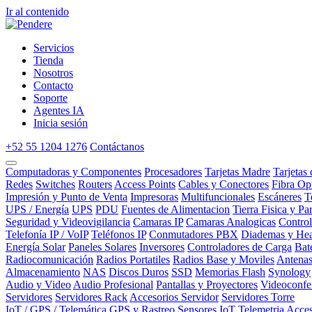
Ir al contenido
Servicios
Tienda
Nosotros
Contacto
Soporte
Agentes IA
Inicia sesión
+52 55 1204 1276
Contáctanos
Computadoras y Componentes
Procesadores
Tarjetas Madre
Tarjetas
Redes
Switches
Routers
Access Points
Cables y Conectores
Fibra Op
Impresión y Punto de Venta
Impresoras
Multifuncionales
Escáneres
T
UPS / Energía
UPS
PDU
Fuentes de Alimentacion
Tierra Fisica y Pa
Seguridad y Videovigilancia
Camaras IP
Camaras Analogicas
Contro
Telefonía IP / VoIP
Teléfonos IP
Conmutadores PBX
Diademas y Hea
Energía Solar
Paneles Solares
Inversores
Controladores de Carga
Bat
Radiocomunicación
Radios Portatiles
Radios Base y Moviles
Antena
Almacenamiento
NAS
Discos Duros
SSD
Memorias Flash
Synology
Audio y Video
Audio Profesional
Pantallas y Proyectores
Videoconfe
Servidores
Servidores Rack
Accesorios Servidor
Servidores Torre
IoT / GPS / Telemática
GPS y Rastreo
Sensores IoT
Telemetria
Acces