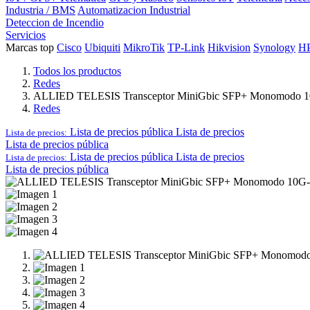
Industria / BMS
Automatizacion Industrial
Deteccion de Incendio
Servicios
Marcas top
Cisco
Ubiquiti
MikroTik
TP-Link
Hikvision
Synology
H
Todos los productos
Redes
ALLIED TELESIS Transceptor MiniGbic SFP+ Monomodo 10G
Redes
Lista de precios pública
Lista de precios
Lista de precios:
Lista de precios pública
Lista de precios pública
Lista de precios
Lista de precios:
Lista de precios pública