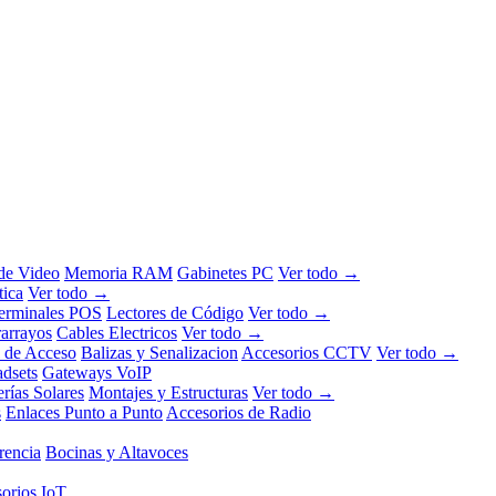
 de Video
Memoria RAM
Gabinetes PC
Ver todo →
tica
Ver todo →
erminales POS
Lectores de Código
Ver todo →
rarrayos
Cables Electricos
Ver todo →
l de Acceso
Balizas y Senalizacion
Accesorios CCTV
Ver todo →
dsets
Gateways VoIP
erías Solares
Montajes y Estructuras
Ver todo →
s
Enlaces Punto a Punto
Accesorios de Radio
rencia
Bocinas y Altavoces
orios IoT