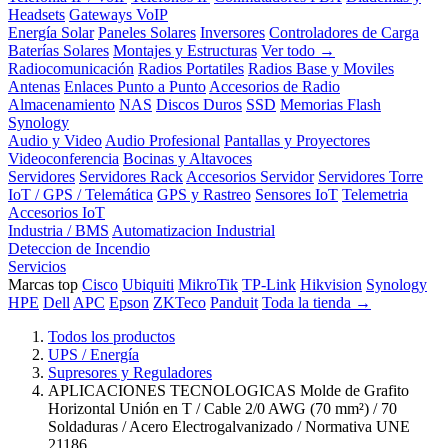
Headsets
Gateways VoIP
Energía Solar
Paneles Solares
Inversores
Controladores de Carga
Baterías Solares
Montajes y Estructuras
Ver todo →
Radiocomunicación
Radios Portatiles
Radios Base y Moviles
Antenas
Enlaces Punto a Punto
Accesorios de Radio
Almacenamiento
NAS
Discos Duros
SSD
Memorias Flash
Synology
Audio y Video
Audio Profesional
Pantallas y Proyectores
Videoconferencia
Bocinas y Altavoces
Servidores
Servidores Rack
Accesorios Servidor
Servidores Torre
IoT / GPS / Telemática
GPS y Rastreo
Sensores IoT
Telemetria
Accesorios IoT
Industria / BMS
Automatizacion Industrial
Deteccion de Incendio
Servicios
Marcas top
Cisco
Ubiquiti
MikroTik
TP-Link
Hikvision
Synology
HPE
Dell
APC
Epson
ZKTeco
Panduit
Toda la tienda →
Todos los productos
UPS / Energía
Supresores y Reguladores
APLICACIONES TECNOLOGICAS Molde de Grafito
Horizontal Unión en T / Cable 2/0 AWG (70 mm²) / 70
Soldaduras / Acero Electrogalvanizado / Normativa UNE
21186