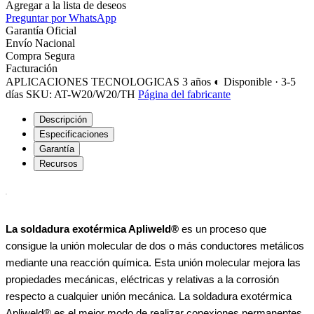
Agregar a la lista de deseos
Preguntar por WhatsApp
Garantía Oficial
Envío Nacional
Compra Segura
Facturación
APLICACIONES TECNOLOGICAS
3 años
◐ Disponible · 3-5
días
SKU: AT-W20/W20/TH
Página del fabricante
Descripción
Especificaciones
Garantía
Recursos
La soldadura exotérmica Apliweld®
es un proceso que
consigue la unión molecular de dos o más conductores metálicos
mediante una reacción química. Esta unión molecular mejora las
propiedades mecánicas, eléctricas y relativas a la corrosión
respecto a cualquier unión mecánica. La soldadura exotérmica
Apliweld® es el mejor modo de realizar conexiones permanentes,