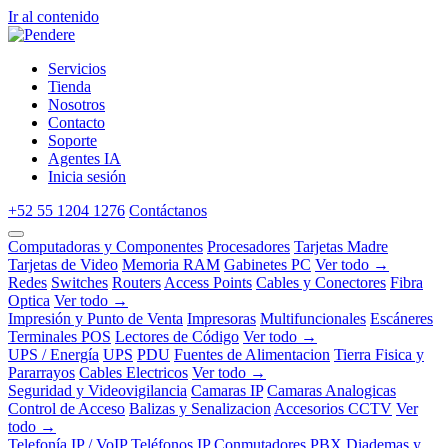
Ir al contenido
Servicios
Tienda
Nosotros
Contacto
Soporte
Agentes IA
Inicia sesión
+52 55 1204 1276
Contáctanos
Computadoras y Componentes
Procesadores
Tarjetas Madre
Tarjetas de Video
Memoria RAM
Gabinetes PC
Ver todo →
Redes
Switches
Routers
Access Points
Cables y Conectores
Fibra
Optica
Ver todo →
Impresión y Punto de Venta
Impresoras
Multifuncionales
Escáneres
Terminales POS
Lectores de Código
Ver todo →
UPS / Energía
UPS
PDU
Fuentes de Alimentacion
Tierra Fisica y
Pararrayos
Cables Electricos
Ver todo →
Seguridad y Videovigilancia
Camaras IP
Camaras Analogicas
Control de Acceso
Balizas y Senalizacion
Accesorios CCTV
Ver
todo →
Telefonía IP / VoIP
Teléfonos IP
Conmutadores PBX
Diademas y