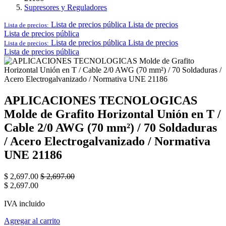
Supresores y Reguladores
Lista de precios pública
Lista de precios
Lista de precios:
Lista de precios pública
Lista de precios pública
Lista de precios
Lista de precios:
Lista de precios pública
APLICACIONES TECNOLOGICAS
Molde de Grafito Horizontal Unión en T /
Cable 2/0 AWG (70 mm²) / 70 Soldaduras
/ Acero Electrogalvanizado / Normativa
UNE 21186
$
2,697.00
$
2,697.00
$
2,697.00
IVA incluido
Agregar al carrito