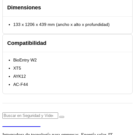
Dimensiones
133 x 1206 x 439 mm (ancho x alto x profundidad)
Compatibilidad
BioEntry W2
XT5
AYK12
AC-F44
PENDERE
Integradora de tecnología para empresas. Energía solar, IT,