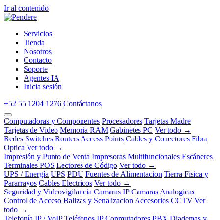
Ir al contenido
Servicios
Tienda
Nosotros
Contacto
Soporte
Agentes IA
Inicia sesión
+52 55 1204 1276
Contáctanos
Computadoras y Componentes
Procesadores
Tarjetas Madre
Tarjetas de Video
Memoria RAM
Gabinetes PC
Ver todo →
Redes
Switches
Routers
Access Points
Cables y Conectores
Fibra
Optica
Ver todo →
Impresión y Punto de Venta
Impresoras
Multifuncionales
Escáneres
Terminales POS
Lectores de Código
Ver todo →
UPS / Energía
UPS
PDU
Fuentes de Alimentacion
Tierra Fisica y
Pararrayos
Cables Electricos
Ver todo →
Seguridad y Videovigilancia
Camaras IP
Camaras Analogicas
Control de Acceso
Balizas y Senalizacion
Accesorios CCTV
Ver
todo →
Telefonía IP / VoIP
Teléfonos IP
Conmutadores PBX
Diademas y