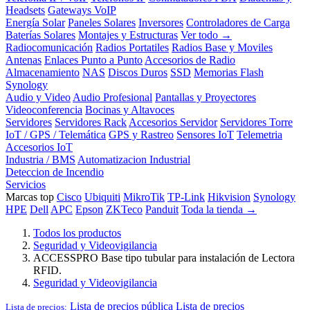
Headsets
Gateways VoIP
Energía Solar
Paneles Solares
Inversores
Controladores de Carga
Baterías Solares
Montajes y Estructuras
Ver todo →
Radiocomunicación
Radios Portatiles
Radios Base y Moviles
Antenas
Enlaces Punto a Punto
Accesorios de Radio
Almacenamiento
NAS
Discos Duros
SSD
Memorias Flash
Synology
Audio y Video
Audio Profesional
Pantallas y Proyectores
Videoconferencia
Bocinas y Altavoces
Servidores
Servidores Rack
Accesorios Servidor
Servidores Torre
IoT / GPS / Telemática
GPS y Rastreo
Sensores IoT
Telemetria
Accesorios IoT
Industria / BMS
Automatizacion Industrial
Deteccion de Incendio
Servicios
Marcas top
Cisco
Ubiquiti
MikroTik
TP-Link
Hikvision
Synology
HPE
Dell
APC
Epson
ZKTeco
Panduit
Toda la tienda →
Todos los productos
Seguridad y Videovigilancia
ACCESSPRO Base tipo tubular para instalación de Lectora
RFID.
Seguridad y Videovigilancia
Lista de precios pública
Lista de precios
Lista de precios: