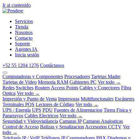
Ir al contenido
Servicios
Tienda
Nosotros
Contacto
Soporte
Agentes IA
Inicia sesión
+52 55 1204 1276
Contáctanos
Computadoras y Componentes
Procesadores
Tarjetas Madre
Tarjetas de Video
Memoria RAM
Gabinetes PC
Ver todo →
Redes
Switches
Routers
Access Points
Cables y Conectores
Fibra
Optica
Ver todo →
Impresión y Punto de Venta
Impresoras
Multifuncionales
Escáneres
Terminales POS
Lectores de Código
Ver todo →
UPS / Energía
UPS
PDU
Fuentes de Alimentacion
Tierra Fisica y
Pararrayos
Cables Electricos
Ver todo →
Seguridad y Videovigilancia
Camaras IP
Camaras Analogicas
Control de Acceso
Balizas y Senalizacion
Accesorios CCTV
Ver
todo →
Telefonía IP / VoIP
Teléfonos IP
Conmutadores PBX
Diademas y