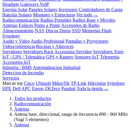
Headsets
Gateways VoIP
Energía Solar
Paneles Solares
Inversores
Controladores de Carga
Baterías Solares
Montajes y Estructuras
Ver todo →
Radiocomunicación
Radios Portatiles
Radios Base y Moviles
Antenas
Enlaces Punto a Punto
Accesorios de Radio
Almacenamiento
NAS
Discos Duros
SSD
Memorias Flash
Synology
Audio y Video
Audio Profesional
Pantallas y Proyectores
Videoconferencia
Bocinas y Altavoces
Servidores
Servidores Rack
Accesorios Servidor
Servidores Torre
IoT / GPS / Telemática
GPS y Rastreo
Sensores IoT
Telemetria
Accesorios IoT
Industria / BMS
Automatizacion Industrial
Deteccion de Incendio
Servicios
Marcas top
Cisco
Ubiquiti
MikroTik
TP-Link
Hikvision
Synology
HPE
Dell
APC
Epson
ZKTeco
Panduit
Toda la tienda →
Todos los productos
Radiocomunicación
Antenas
Antena base, direccional, rango de frecuencia 890 - 960 MHz
(Yagi 5 elementos)
Antenas