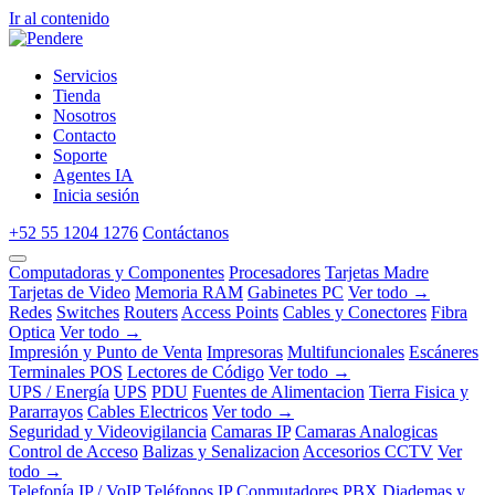
Ir al contenido
Servicios
Tienda
Nosotros
Contacto
Soporte
Agentes IA
Inicia sesión
+52 55 1204 1276
Contáctanos
Computadoras y Componentes
Procesadores
Tarjetas Madre
Tarjetas de Video
Memoria RAM
Gabinetes PC
Ver todo →
Redes
Switches
Routers
Access Points
Cables y Conectores
Fibra
Optica
Ver todo →
Impresión y Punto de Venta
Impresoras
Multifuncionales
Escáneres
Terminales POS
Lectores de Código
Ver todo →
UPS / Energía
UPS
PDU
Fuentes de Alimentacion
Tierra Fisica y
Pararrayos
Cables Electricos
Ver todo →
Seguridad y Videovigilancia
Camaras IP
Camaras Analogicas
Control de Acceso
Balizas y Senalizacion
Accesorios CCTV
Ver
todo →
Telefonía IP / VoIP
Teléfonos IP
Conmutadores PBX
Diademas y