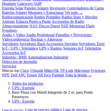
Headsets
Gateways VoIP
Energía Solar
Paneles Solares
Inversores
Controladores de Carga
Baterías Solares
Montajes y Estructuras
Ver todo →
Radiocomunicación
Radios Portatiles
Radios Base y Moviles
Antenas
Enlaces Punto a Punto
Accesorios de Radio
Almacenamiento
NAS
Discos Duros
SSD
Memorias Flash
Synology
Audio y Video
Audio Profesional
Pantallas y Proyectores
Videoconferencia
Bocinas y Altavoces
Servidores
Servidores Rack
Accesorios Servidor
Servidores Torre
IoT / GPS / Telemática
GPS y Rastreo
Sensores IoT
Telemetria
Accesorios IoT
Industria / BMS
Automatizacion Industrial
Deteccion de Incendio
Servicios
Marcas top
Cisco
Ubiquiti
MikroTik
TP-Link
Hikvision
Synology
HPE
Dell
APC
Epson
ZKTeco
Panduit
Toda la tienda →
Todos los productos
UPS / Energía
Base Plana con Mástil Integrado de 2 m. para Punta
Pararrayos
UPS / Energía
Lista de precios pública
Lista de precios
Lista de precios: