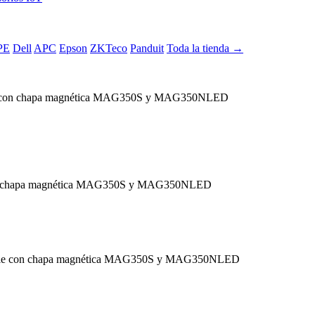
PE
Dell
APC
Epson
ZKTeco
Panduit
Toda la tienda →
ble con chapa magnética MAG350S y MAG350NLED