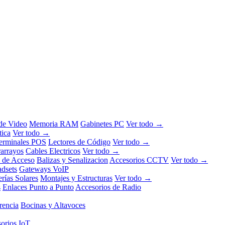
 de Video
Memoria RAM
Gabinetes PC
Ver todo →
tica
Ver todo →
erminales POS
Lectores de Código
Ver todo →
rarrayos
Cables Electricos
Ver todo →
l de Acceso
Balizas y Senalizacion
Accesorios CCTV
Ver todo →
dsets
Gateways VoIP
erías Solares
Montajes y Estructuras
Ver todo →
s
Enlaces Punto a Punto
Accesorios de Radio
rencia
Bocinas y Altavoces
orios IoT