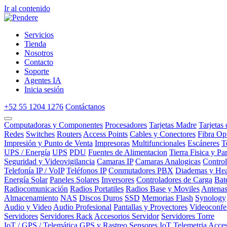
Ir al contenido
Servicios
Tienda
Nosotros
Contacto
Soporte
Agentes IA
Inicia sesión
+52 55 1204 1276
Contáctanos
Computadoras y Componentes
Procesadores
Tarjetas Madre
Tarjetas
Redes
Switches
Routers
Access Points
Cables y Conectores
Fibra Op
Impresión y Punto de Venta
Impresoras
Multifuncionales
Escáneres
T
UPS / Energía
UPS
PDU
Fuentes de Alimentacion
Tierra Fisica y Pa
Seguridad y Videovigilancia
Camaras IP
Camaras Analogicas
Contro
Telefonía IP / VoIP
Teléfonos IP
Conmutadores PBX
Diademas y Hea
Energía Solar
Paneles Solares
Inversores
Controladores de Carga
Bat
Radiocomunicación
Radios Portatiles
Radios Base y Moviles
Antena
Almacenamiento
NAS
Discos Duros
SSD
Memorias Flash
Synology
Audio y Video
Audio Profesional
Pantallas y Proyectores
Videoconfe
Servidores
Servidores Rack
Accesorios Servidor
Servidores Torre
IoT / GPS / Telemática
GPS y Rastreo
Sensores IoT
Telemetria
Acces