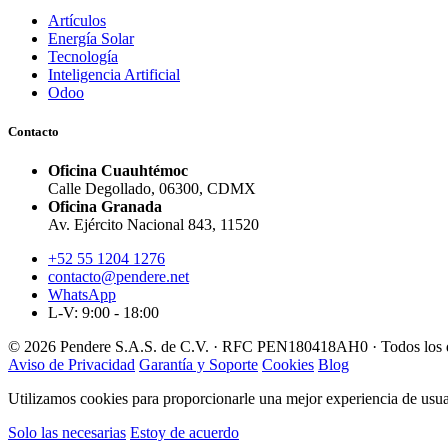
Artículos
Energía Solar
Tecnología
Inteligencia Artificial
Odoo
Contacto
Oficina Cuauhtémoc
Calle Degollado, 06300, CDMX
Oficina Granada
Av. Ejército Nacional 843, 11520
+52 55 1204 1276
contacto@pendere.net
WhatsApp
L-V: 9:00 - 18:00
© 2026 Pendere S.A.S. de C.V. · RFC PEN180418AH0 · Todos los d
Aviso de Privacidad
Garantía y Soporte
Cookies
Blog
Utilizamos cookies para proporcionarle una mejor experiencia de usuar
Solo las necesarias
Estoy de acuerdo