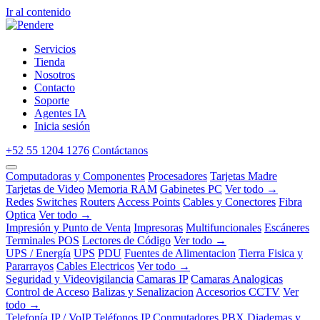
Ir al contenido
Servicios
Tienda
Nosotros
Contacto
Soporte
Agentes IA
Inicia sesión
+52 55 1204 1276
Contáctanos
Computadoras y Componentes
Procesadores
Tarjetas Madre
Tarjetas de Video
Memoria RAM
Gabinetes PC
Ver todo →
Redes
Switches
Routers
Access Points
Cables y Conectores
Fibra
Optica
Ver todo →
Impresión y Punto de Venta
Impresoras
Multifuncionales
Escáneres
Terminales POS
Lectores de Código
Ver todo →
UPS / Energía
UPS
PDU
Fuentes de Alimentacion
Tierra Fisica y
Pararrayos
Cables Electricos
Ver todo →
Seguridad y Videovigilancia
Camaras IP
Camaras Analogicas
Control de Acceso
Balizas y Senalizacion
Accesorios CCTV
Ver
todo →
Telefonía IP / VoIP
Teléfonos IP
Conmutadores PBX
Diademas y