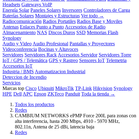
Headsets
Gateways VoIP
Energía Solar
Paneles Solares
Inversores
Controladores de Carga
Baterías Solares
Montajes y Estructuras
Ver todo →
Radiocomunicación
Radios Portatiles
Radios Base y Moviles
Antenas
Enlaces Punto a Punto
Accesorios de Radio
Almacenamiento
NAS
Discos Duros
SSD
Memorias Flash
Synology
Audio y Video
Audio Profesional
Pantallas y Proyectores
Videoconferencia
Bocinas y Altavoces
Servidores
Servidores Rack
Accesorios Servidor
Servidores Torre
IoT / GPS / Telemática
GPS y Rastreo
Sensores IoT
Telemetria
Accesorios IoT
Industria / BMS
Automatizacion Industrial
Deteccion de Incendio
Servicios
Marcas top
Cisco
Ubiquiti
MikroTik
TP-Link
Hikvision
Synology
HPE
Dell
APC
Epson
ZKTeco
Panduit
Toda la tienda →
Todos los productos
Redes
CAMBIUM NETWORKS ePMP Force 200L para zonas con
alta interferencia, hasta 200 Mbps, 4910 - 5970 MHz,
802.11n, Antena de 25 dBi, latencia baja
Redes