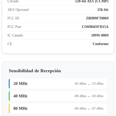
Cifrado
128-bit AES (CCMP)
AES Opcional
256-bit
FCC ID
Z8H89FT0069
FCC Part
CO6984OFD15A
IC Canada
109W-0069
CE
Conforme
Sensibilidad de Recepción
20 MHz
-92 dBm → -53 dBm
40 MHz
-89 dBm → -50 dBm
80 MHz
-86 dBm → -47 dBm