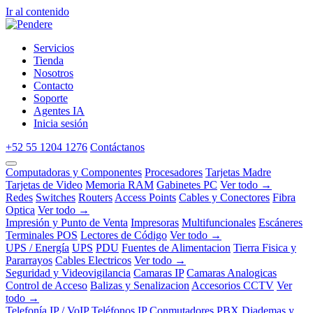
Ir al contenido
Servicios
Tienda
Nosotros
Contacto
Soporte
Agentes IA
Inicia sesión
+52 55 1204 1276
Contáctanos
Computadoras y Componentes
Procesadores
Tarjetas Madre
Tarjetas de Video
Memoria RAM
Gabinetes PC
Ver todo →
Redes
Switches
Routers
Access Points
Cables y Conectores
Fibra
Optica
Ver todo →
Impresión y Punto de Venta
Impresoras
Multifuncionales
Escáneres
Terminales POS
Lectores de Código
Ver todo →
UPS / Energía
UPS
PDU
Fuentes de Alimentacion
Tierra Fisica y
Pararrayos
Cables Electricos
Ver todo →
Seguridad y Videovigilancia
Camaras IP
Camaras Analogicas
Control de Acceso
Balizas y Senalizacion
Accesorios CCTV
Ver
todo →
Telefonía IP / VoIP
Teléfonos IP
Conmutadores PBX
Diademas y