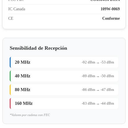
IC Canada
109W-0069
CE
Conforme
Sensibilidad de Recepción
20 MHz
-92 dBm → -53 dBm
40 MHz
-89 dBm → -50 dBm
80 MHz
-86 dBm → -47 dBm
160 MHz
-83 dBm → -44 dBm
*Valores por cadena con FEC