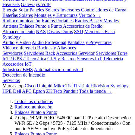
Headsets
Gateways VoIP
Energía Solar
Paneles Solares
Inversores
Controladores de Carga
Baterías Solares
Montajes y Estructuras
Ver todo →
Radiocomunicación
Radios Portatiles
Radios Base y Moviles
Antenas
Enlaces Punto a Punto
Accesorios de Radio
Almacenamiento
NAS
Discos Duros
SSD
Memorias Flash
Synology
Audio y Video
Audio Profesional
Pantallas y Proyectores
Videoconferencia
Bocinas y Altavoces
Servidores
Servidores Rack
Accesorios Servidor
Servidores Torre
IoT / GPS / Telemática
GPS y Rastreo
Sensores IoT
Telemetria
Accesorios IoT
Industria / BMS
Automatizacion Industrial
Deteccion de Incendio
Servicios
Marcas top
Cisco
Ubiquiti
MikroTik
TP-Link
Hikvision
Synology
HPE
Dell
APC
Epson
ZKTeco
Panduit
Toda la tienda →
Todos los productos
Radiocomunicación
Enlaces Punto a Punto
2 Gbps /ePMP FORCE4600C para PTP de alto Desempeño /
Wi-Fi 6E / 2 Gbps / 5725 - 7125 MHz / Conectorizado / Con
puerto SFP+ / Incluye PoE y Cable de alimentación
Enlaces Punto a Punto