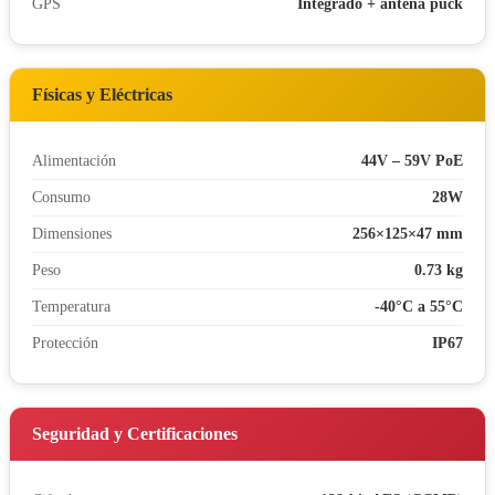
GPS
Integrado + antena puck
Físicas y Eléctricas
Alimentación
44V – 59V PoE
Consumo
28W
Dimensiones
256×125×47 mm
Peso
0.73 kg
Temperatura
-40°C a 55°C
Protección
IP67
Seguridad y Certificaciones