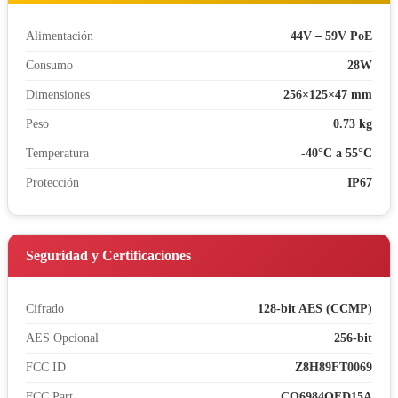
Alimentación
44V – 59V PoE
Consumo
28W
Dimensiones
256×125×47 mm
Peso
0.73 kg
Temperatura
-40°C a 55°C
Protección
IP67
Seguridad y Certificaciones
Cifrado
128-bit AES (CCMP)
AES Opcional
256-bit
FCC ID
Z8H89FT0069
FCC Part
CO6984OFD15A