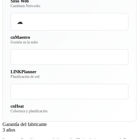
Sitio Web
Cambium Networks
☁
cnMaestro
Gestión en la nube
LINKPlanner
Planificación de red
cnHeat
Cobertura y planificación
Garantía del fabricante
3 años