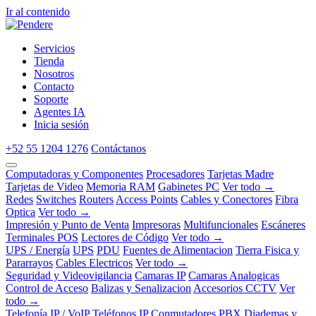
Ir al contenido
Servicios
Tienda
Nosotros
Contacto
Soporte
Agentes IA
Inicia sesión
+52 55 1204 1276
Contáctanos
Computadoras y Componentes
Procesadores
Tarjetas Madre
Tarjetas de Video
Memoria RAM
Gabinetes PC
Ver todo →
Redes
Switches
Routers
Access Points
Cables y Conectores
Fibra
Optica
Ver todo →
Impresión y Punto de Venta
Impresoras
Multifuncionales
Escáneres
Terminales POS
Lectores de Código
Ver todo →
UPS / Energía
UPS
PDU
Fuentes de Alimentacion
Tierra Fisica y
Pararrayos
Cables Electricos
Ver todo →
Seguridad y Videovigilancia
Camaras IP
Camaras Analogicas
Control de Acceso
Balizas y Senalizacion
Accesorios CCTV
Ver
todo →
Telefonía IP / VoIP
Teléfonos IP
Conmutadores PBX
Diademas y