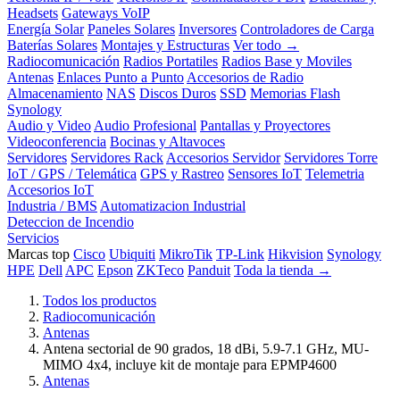
Headsets
Gateways VoIP
Energía Solar
Paneles Solares
Inversores
Controladores de Carga
Baterías Solares
Montajes y Estructuras
Ver todo →
Radiocomunicación
Radios Portatiles
Radios Base y Moviles
Antenas
Enlaces Punto a Punto
Accesorios de Radio
Almacenamiento
NAS
Discos Duros
SSD
Memorias Flash
Synology
Audio y Video
Audio Profesional
Pantallas y Proyectores
Videoconferencia
Bocinas y Altavoces
Servidores
Servidores Rack
Accesorios Servidor
Servidores Torre
IoT / GPS / Telemática
GPS y Rastreo
Sensores IoT
Telemetria
Accesorios IoT
Industria / BMS
Automatizacion Industrial
Deteccion de Incendio
Servicios
Marcas top
Cisco
Ubiquiti
MikroTik
TP-Link
Hikvision
Synology
HPE
Dell
APC
Epson
ZKTeco
Panduit
Toda la tienda →
Todos los productos
Radiocomunicación
Antenas
Antena sectorial de 90 grados, 18 dBi, 5.9-7.1 GHz, MU-
MIMO 4x4, incluye kit de montaje para EPMP4600
Antenas