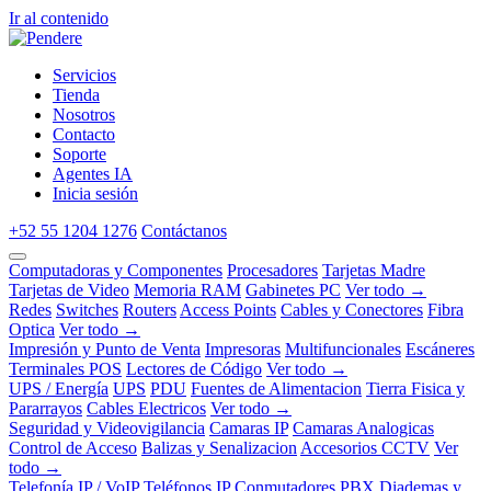
Ir al contenido
Servicios
Tienda
Nosotros
Contacto
Soporte
Agentes IA
Inicia sesión
+52 55 1204 1276
Contáctanos
Computadoras y Componentes
Procesadores
Tarjetas Madre
Tarjetas de Video
Memoria RAM
Gabinetes PC
Ver todo →
Redes
Switches
Routers
Access Points
Cables y Conectores
Fibra
Optica
Ver todo →
Impresión y Punto de Venta
Impresoras
Multifuncionales
Escáneres
Terminales POS
Lectores de Código
Ver todo →
UPS / Energía
UPS
PDU
Fuentes de Alimentacion
Tierra Fisica y
Pararrayos
Cables Electricos
Ver todo →
Seguridad y Videovigilancia
Camaras IP
Camaras Analogicas
Control de Acceso
Balizas y Senalizacion
Accesorios CCTV
Ver
todo →
Telefonía IP / VoIP
Teléfonos IP
Conmutadores PBX
Diademas y