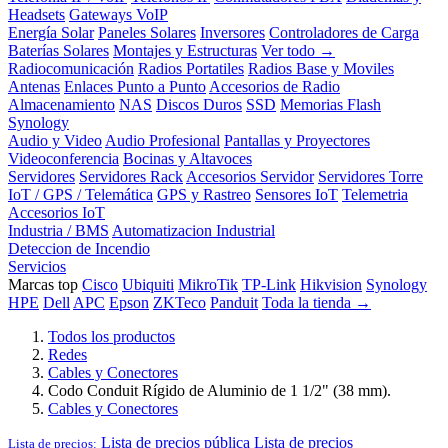
Headsets
Gateways VoIP
Energía Solar
Paneles Solares
Inversores
Controladores de Carga
Baterías Solares
Montajes y Estructuras
Ver todo →
Radiocomunicación
Radios Portatiles
Radios Base y Moviles
Antenas
Enlaces Punto a Punto
Accesorios de Radio
Almacenamiento
NAS
Discos Duros
SSD
Memorias Flash
Synology
Audio y Video
Audio Profesional
Pantallas y Proyectores
Videoconferencia
Bocinas y Altavoces
Servidores
Servidores Rack
Accesorios Servidor
Servidores Torre
IoT / GPS / Telemática
GPS y Rastreo
Sensores IoT
Telemetria
Accesorios IoT
Industria / BMS
Automatizacion Industrial
Deteccion de Incendio
Servicios
Marcas top
Cisco
Ubiquiti
MikroTik
TP-Link
Hikvision
Synology
HPE
Dell
APC
Epson
ZKTeco
Panduit
Toda la tienda →
Todos los productos
Redes
Cables y Conectores
Codo Conduit Rígido de Aluminio de 1 1/2" (38 mm).
Cables y Conectores
Lista de precios pública
Lista de precios
Lista de precios: