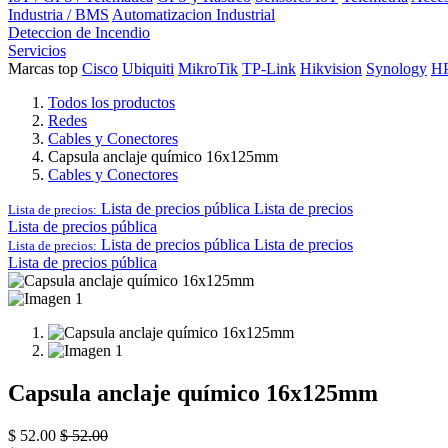
Industria / BMS
Automatizacion Industrial
Deteccion de Incendio
Servicios
Marcas top
Cisco
Ubiquiti
MikroTik
TP-Link
Hikvision
Synology
H
Todos los productos
Redes
Cables y Conectores
Capsula anclaje químico 16x125mm
Cables y Conectores
Lista de precios pública
Lista de precios
Lista de precios:
Lista de precios pública
Lista de precios pública
Lista de precios
Lista de precios:
Lista de precios pública
Capsula anclaje químico 16x125mm
$
52.00
$
52.00