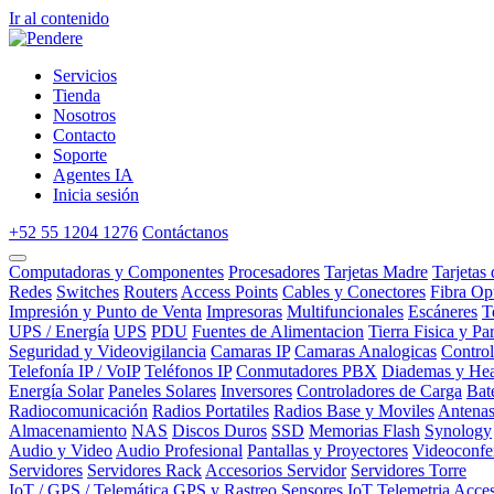
Ir al contenido
Servicios
Tienda
Nosotros
Contacto
Soporte
Agentes IA
Inicia sesión
+52 55 1204 1276
Contáctanos
Computadoras y Componentes
Procesadores
Tarjetas Madre
Tarjetas
Redes
Switches
Routers
Access Points
Cables y Conectores
Fibra Op
Impresión y Punto de Venta
Impresoras
Multifuncionales
Escáneres
T
UPS / Energía
UPS
PDU
Fuentes de Alimentacion
Tierra Fisica y Pa
Seguridad y Videovigilancia
Camaras IP
Camaras Analogicas
Contro
Telefonía IP / VoIP
Teléfonos IP
Conmutadores PBX
Diademas y Hea
Energía Solar
Paneles Solares
Inversores
Controladores de Carga
Bat
Radiocomunicación
Radios Portatiles
Radios Base y Moviles
Antena
Almacenamiento
NAS
Discos Duros
SSD
Memorias Flash
Synology
Audio y Video
Audio Profesional
Pantallas y Proyectores
Videoconfe
Servidores
Servidores Rack
Accesorios Servidor
Servidores Torre
IoT / GPS / Telemática
GPS y Rastreo
Sensores IoT
Telemetria
Acces