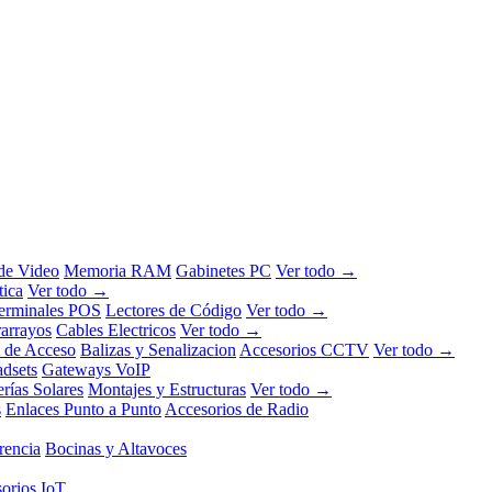
 de Video
Memoria RAM
Gabinetes PC
Ver todo →
tica
Ver todo →
erminales POS
Lectores de Código
Ver todo →
rarrayos
Cables Electricos
Ver todo →
l de Acceso
Balizas y Senalizacion
Accesorios CCTV
Ver todo →
dsets
Gateways VoIP
erías Solares
Montajes y Estructuras
Ver todo →
s
Enlaces Punto a Punto
Accesorios de Radio
rencia
Bocinas y Altavoces
orios IoT