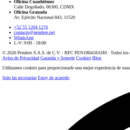
Oficina Cuauhtémoc
Calle Degollado, 06300, CDMX
Oficina Granada
Av. Ejército Nacional 843, 11520
+52 55 1204 1276
contacto@pendere.net
WhatsApp
L-V: 9:00 - 18:00
© 2026 Pendere S.A.S. de C.V. · RFC PEN180418AH0 · Todos los d
Aviso de Privacidad
Garantía y Soporte
Cookies
Blog
Utilizamos cookies para proporcionarle una mejor experiencia de usuar
Solo las necesarias
Estoy de acuerdo