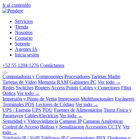
Ir al contenido
Servicios
Tienda
Nosotros
Contacto
Soporte
Agentes IA
Inicia sesión
+52 55 1204 1276
Contáctanos
Computadoras y Componentes
Procesadores
Tarjetas Madre
Tarjetas de Video
Memoria RAM
Gabinetes PC
Ver todo →
Redes
Switches
Routers
Access Points
Cables y Conectores
Fibra
Optica
Ver todo →
Impresión y Punto de Venta
Impresoras
Multifuncionales
Escáneres
Terminales POS
Lectores de Código
Ver todo →
UPS / Energía
UPS
PDU
Fuentes de Alimentacion
Tierra Fisica y
Pararrayos
Cables Electricos
Ver todo →
Seguridad y Videovigilancia
Camaras IP
Camaras Analogicas
Control de Acceso
Balizas y Senalizacion
Accesorios CCTV
Ver
todo →
Telefonía IP / VoIP
Teléfonos IP
Conmutadores PBX
Diademas y