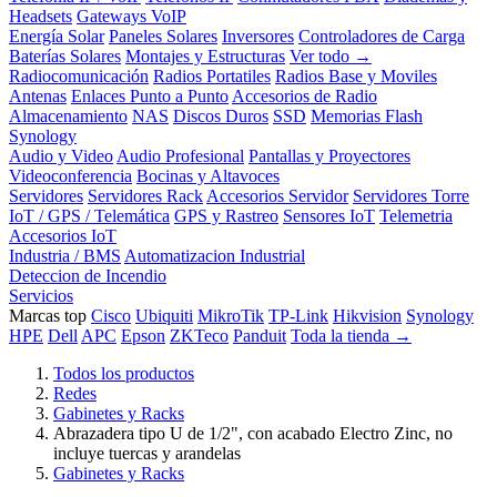
Headsets
Gateways VoIP
Energía Solar
Paneles Solares
Inversores
Controladores de Carga
Baterías Solares
Montajes y Estructuras
Ver todo →
Radiocomunicación
Radios Portatiles
Radios Base y Moviles
Antenas
Enlaces Punto a Punto
Accesorios de Radio
Almacenamiento
NAS
Discos Duros
SSD
Memorias Flash
Synology
Audio y Video
Audio Profesional
Pantallas y Proyectores
Videoconferencia
Bocinas y Altavoces
Servidores
Servidores Rack
Accesorios Servidor
Servidores Torre
IoT / GPS / Telemática
GPS y Rastreo
Sensores IoT
Telemetria
Accesorios IoT
Industria / BMS
Automatizacion Industrial
Deteccion de Incendio
Servicios
Marcas top
Cisco
Ubiquiti
MikroTik
TP-Link
Hikvision
Synology
HPE
Dell
APC
Epson
ZKTeco
Panduit
Toda la tienda →
Todos los productos
Redes
Gabinetes y Racks
Abrazadera tipo U de 1/2", con acabado Electro Zinc, no
incluye tuercas y arandelas
Gabinetes y Racks